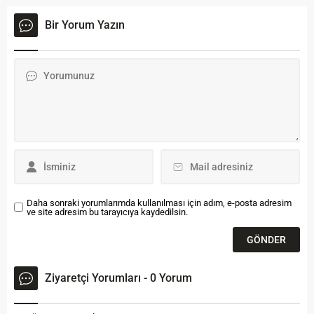
Bayburt Emniyet
sürdüren Bayburt Belediyesi
Müdürlüğünden yapılan
Yaşlı Destek Hizmetleri ile
Bir Yorum Yazın
açıklama şöyle: Bayburt İl
yaşlıları yalnız bırakmıyor.
Emniyet Müdürlüğü
Çalışmalar kapsamında şu
personelince suçun
ana kadar kimsesiz ve
önlenmesine yönelik yapılan
bakıma muhtaç yaşlı
çalışmalar kapsamında;
vatandaşların yaşadığı 54
23.05.2021 günü
haneye hizmet ulaştırıldı. 13
durumundan şüphelenilen
hanenin boyası ve ufak
bir araçta ve araçta bulunan
tamirat işleri yapılırken 15
şahısların üstlerinde arama
hanenin ise halıları yıkatıldı.
yapıldı, aramalar neticesinde
Ayrıca...
bir adet ruhsatsız tabanca...
Daha sonraki yorumlarımda kullanılması için adım, e-posta adresim
ve site adresim bu tarayıcıya kaydedilsin.
Ziyaretçi Yorumları - 0 Yorum