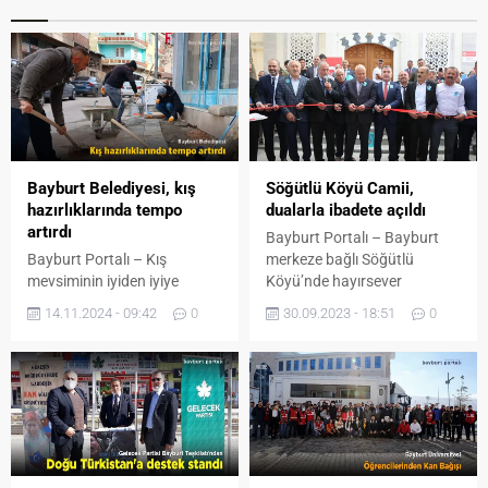
Bayburt Belediyesi, kış
Söğütlü Köyü Camii,
hazırlıklarında tempo
dualarla ibadete açıldı
artırdı
Bayburt Portalı – Bayburt
Bayburt Portalı – Kış
merkeze bağlı Söğütlü
mevsiminin iyiden iyiye
Köyü’nde hayırsever
yaklaşmaya başlamasıyla
vatandaşların katkılarıyla
14.11.2024 - 09:42
0
30.09.2023 - 18:51
0
beraber Bayburt
tamamlanan Söğütlü Köyü
Belediyesi’nin sahada görevli
Camii, dualarla ibadete
ekipleri yoğun mesaisine
açıldı. Bayburt Valiliği İl
vites yükselterek devam
Müftülüğü’nün
ediyor. Fen İşleri Müdürlüğü
koordinasyonunda Söğütlü
ekipleri asfalt uygulaması ve
Köyü Camii Yaptırma ve
kaldırım yapım çalışmalarını
Yaşatma Derneği ile Köy
süratle sürdürüyor.
Muhtarlığı’nın destekleriyle