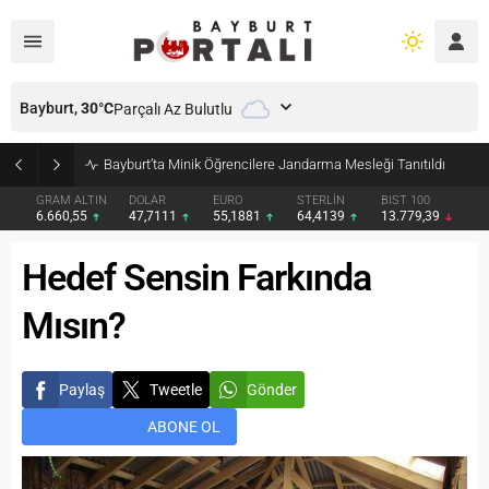
Bayburt,
30
°C
Parçalı Az Bulutlu
Bayburt’ta Minik Öğrencilere Jandarma Mesleği Tanıtıldı
GRAM ALTIN
DOLAR
EURO
STERLİN
BIST 100
6.660,55
47,7111
55,1881
64,4139
13.779,39
Hedef Sensin Farkında
Mısın?
Paylaş
Tweetle
Gönder
ABONE OL