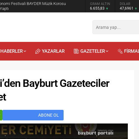
ronomi Festivali BAYDER Müzik Korosu
GRAM ALTIN
DOLAR
 Yaptı
6.655,83
47,6961
HABERLER
YAZARLAR
GAZETELER
FİRMA
’den Bayburt Gazeteciler
et
Recep
Kayalı
Önder
Eryılmaz
29.04.2026 - 12:23
23.07.2025 - 13:00
r
ABONE OL
a mı, Duygularla mı
Bilinmeyen Bayburtlu Şairler 3