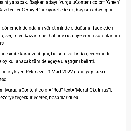
sini yapacak. Başkan adayı [vurguluContent color=”Green”
azeteciler Cemiyeti’ni ziyaret ederek, başkan adaylığını
iki dönemdir de odanın yönetiminde olduğunu ifade eden
u, seçimleri kazanması halinde oda üyelerinin sorunlarının
tti.
cesinde karar verdiğini, bu süre zarfında çevresini de
e oy kullanacak tüm delegeye ulaştığını belirtti.
ını söyleyen Pekmezci, 3 Mart 2022 günü yapılacak
tedi.
nı [vurguluContent color=”Red” text=”Murat Okutmuş”],
zci’ye teşekkür ederek, başarılar diledi.