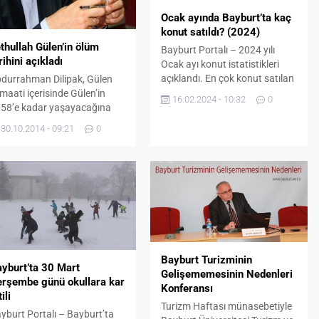
Ocak ayında Bayburt’ta kaç
konut satıldı? (2024)
thullah Gülen’in ölüm
Bayburt Portalı – 2024 yılı
rihini açıkladı
Ocak ayı konut istatistikleri
açıklandı. En çok konut satılan
durrahman Dilipak, Gülen
iller ile en az konut satılan iller
maati içerisinde Gülen’in
16.02.2024 - 10:32
0
hangileri? 2024 yılı Ocak
58’e kadar yaşayacağına
ayında Bayburt’ta kaç konut
anıldığını söyledi.
30.10.2014 - 09:21
0
satıldı? işte detaylar… Türkiye
durrahman Dilipak bugün
genelinde Ocak ayında 80 bin
yınlanan “Paralellerden
308 konut satıldı Türkiye
berler var” başlıklı yazısında
genelinde konut satışları Ocak
ginç ayrıntılara yer verdi.
ayında bir önceki yılın aynı...
lipak’ın anlattığına göre;
len’in 2058 yılına kadar
şayacağı hurafesiyle
sanları kandıran paralel
pının ileri gelenleri aslında
Bayburt Turizminin
palı kapılar ardında
yburt’ta 30 Mart
Gelişememesinin Nedenleri
maatin gidişatından
rşembe günü okullara kar
Konferansı
hatsız olduklarını dile
tili
Turizm Haftası münasebetiyle
tiriyorlar… İŞTE...
yburt Portalı – Bayburt’ta