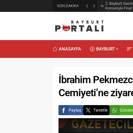
2. Bayburt Gast
SON DAKİKA
Konseriyle Final
ANASAYFA
BAYBURT
İbrahim Pekmezci
Cemiyeti’ne ziyar
Paylaş
Tweetle
Gönde
Duyularl