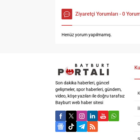
Ziyaretçi Yorumları - 0 Yoru
Henüz yorum yapılmamış.
Ku
Son dakika haberleri, güncel
gelişmeler, spor haberleri, gündem,
K
video, köşe yazıları ile doğru tarafsız
Bayburt web haber sitesi
İ
G
S