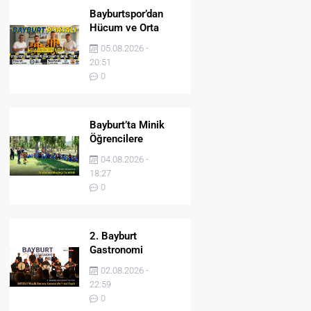
Bayburtspor’dan
Hücum ve Orta
Sahaya İki Önemli
05.08.2026 -
Takviye
20:51
0
Bayburt’ta Minik
Öğrencilere
Jandarma Mesleği
04.08.2026 -
Tanıtıldı
18:27
0
2. Bayburt
Gastronomi
Festivali BAYDER
02.08.2026 -
Müzik Korosu
22:59
Konseriyle Final
0
Yaptı