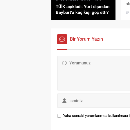
ol
TÜİK açıkladı: Yurt dışından
ne
Bayburt’a kaç kişi göç etti?
ve
ta
şö
ne
Bir Yorum Yazın
Pe
ge
eğ
gü
Be
en
Daha sonraki yorumlarımda kullanılması iç