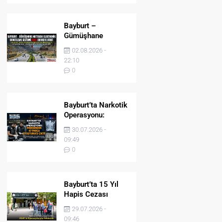
Bayburt –
Gümüşhane
Hattında Elektronik
02.08.2026 -
Denetleme Sistemi
22:10
(EDS) Devreye Girdi
0
Bayburt’ta Narkotik
Operasyonu:
Midesinden 47
30.07.2026 -
Parça Uyuşturucu
09:49
Çıktı!
0
Bayburt’ta 15 Yıl
Hapis Cezası
Bulunan Şahıs
29.07.2026 -
JASAT’ın
09:46