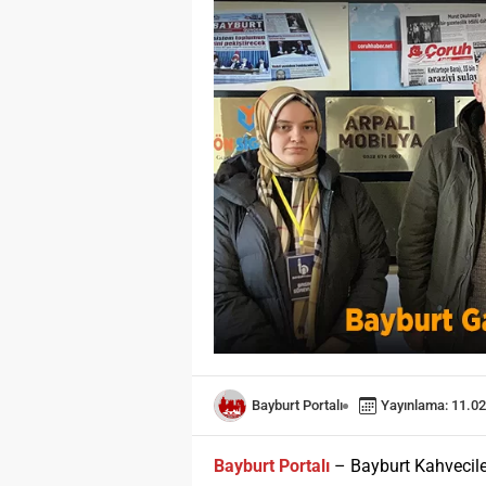
Öğreniri
Öğrenme,
toplumla
değişimi
hayati ö
olarak t
temel bir
Öğrenme 
kişinin ç
sonucund
izli bili
davranışs
Bayburt Portalı
Yayınlama: 11.02
Bayburt Portalı
– Bayburt Kahveciler