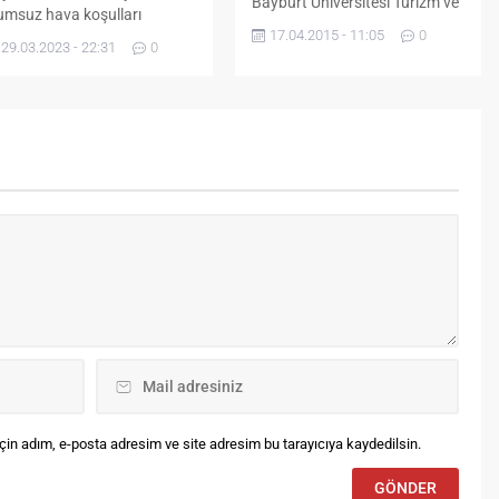
Bayburt Üniversitesi Turizm ve
umsuz hava koşulları
Gezi Kulübünün organizesiyle ‘
17.04.2015 - 11:05
0
deniyle eğitime 1 gün ara
Bayburt Turizminin
29.03.2023 - 22:31
0
rildi. Bayburt Valiliği
Gelişememesinin Nedenleri’
rafından yapılan açıklama
konulu konferans düzenlendi.
yle: Olumsuz hava koşulları
İl Kültür ve Turizm Müdürü
deniyle 30 Mart 2023
Bahri Akbulut’un konuşmacı
rşembe günü, Bayburt il
olduğu Prof. Dr. Gökhan
nelinde, ilk ve orta dereceli
Budak Konferans Salonundaki
itim kurumlarında eğitime bir
konferansa Mühendislik
n süreyle ara verilmiştir.
Fakültesi Öğretim Üyesi Prof.
lirtilen tarihte hamile ve
Dr. Fahri Uluç Özbayoğlu, İl
gelli kamu personeli de...
Milli Eğitim Müdürü Seydi
Doğan, Gıda,...
in adım, e-posta adresim ve site adresim bu tarayıcıya kaydedilsin.