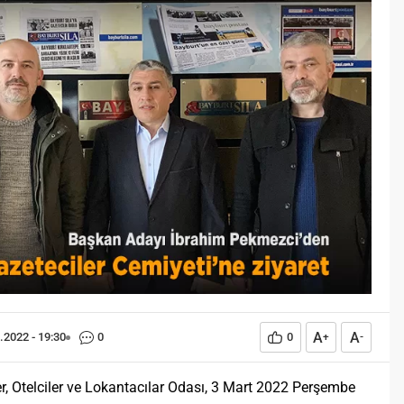
z?
(Bayburtlu Coşkun)
 istisnasız tüm
Derinden hayranlık duyduğum
rın gelişiminde ve
divan edebiyatı şairlerinden
nde geniş yer etmiş
birisidir Taşlıcalı Yahya Bey. Beş
neme sahip bir olgu
adet mesnevi tarzı eseriyle
arih boyunca konu olmuş
hamse sahibi kabul edilir aynı
 insan işlevidir.
zamanda. Taşlıcalı Yahya’nın beş
eğitim bilimcilerce
mesnevisinden birisi 1537
evresi ile etkileşimi
tarihinde kaleme aldığı Şah u
a meydana gelen kalıcı
Geda adlı eseridir. ‘On Yedinci
şsel, duyuşsal ve
Asırda Bir Bahar...
al...
A
A
.2022 - 19:30
0
0
+
-
, Otelciler ve Lokantacılar Odası, 3 Mart 2022 Perşembe