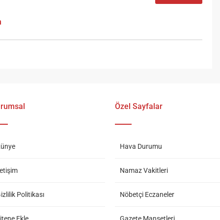
m
rumsal
Özel Sayfalar
ünye
Hava Durumu
letişim
Namaz Vakitleri
izlilik Politikası
Nöbetçi Eczaneler
itene Ekle
Gazete Manşetleri