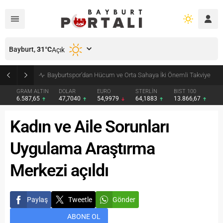
Bayburt,
31
°C
Açık
Bayburt’ta Minik Öğrencilere Jandarma Mesleği Tanıtıldı
GRAM ALTIN
DOLAR
EURO
STERLİN
BIST 100
6.587,65
47,7040
54,9979
64,1883
13.866,67
Kadın ve Aile Sorunları
Uygulama Araştırma
Merkezi açıldı
Paylaş
Tweetle
Gönder
ABONE OL