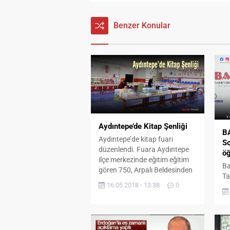
Benzer Konular
Aydıntepe’de Kitap Şenliği
B
Aydıntepe’de kitap fuarı
So
düzenlendi. Fuara Aydıntepe
öğ
ilçe merkezinde eğitim eğitim
Ba
gören 750, Arpalı Beldesinden
Ta
210 öğrenci, Çatıksu ve Aşağı
16.05.2018 - 13:38
0
De
Kırzı Köylerinden 150 öğrenci
ol
ve vatandaşlar katıldı. İnsanın
so
hayatını ve geleceğini
Öğ
aydınlatan kitaplar öğrenciler
ge