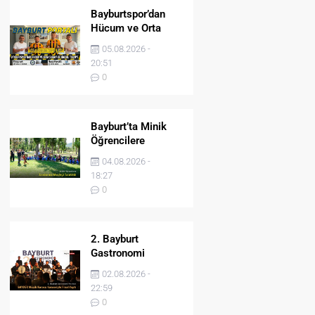
Bayburtspor’dan
Hücum ve Orta
Sahaya İki Önemli
05.08.2026 -
Takviye
20:51
0
Bayburt’ta Minik
Öğrencilere
Jandarma Mesleği
04.08.2026 -
Tanıtıldı
18:27
0
2. Bayburt
Gastronomi
Festivali BAYDER
02.08.2026 -
Müzik Korosu
22:59
Konseriyle Final
0
Yaptı