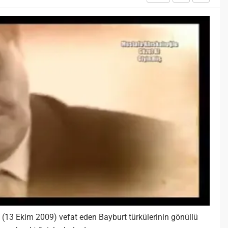
Öğreniriz?
Öğrenme, istisnasız tüm
toplumların gelişiminde ve
değişiminde geniş yer etmiş
hayati öneme sahip bir olgu
olarak tarih boyunca konu olmuş
temel bir insan işlevidir.
Öğrenme eğitim bilimcilerce
kişinin çevresi ile etkileşimi
sonucunda meydana gelen kalıcı
izli bilişsel, duyuşsal ve
davranışsal...
n (13 Ekim 2009) vefat eden
Bayburt türkülerinin gönüllü