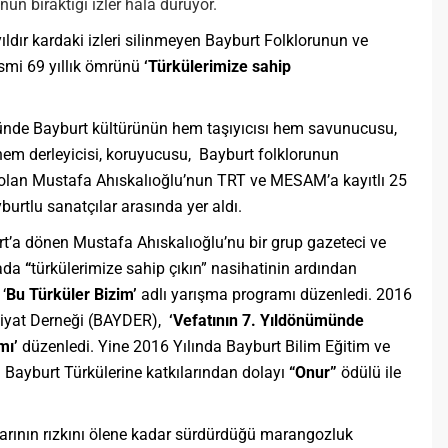
un bıraktığı izler hala duruyor.
ıldır kardaki izleri silinmeyen Bayburt Folklorunun ve
smi 69 yıllık ömrünü
‘Türkülerimize sahip
ünde Bayburt kültürünün hem taşıyıcısı hem savunucusu,
hem derleyicisi, koruyucusu, Bayburt folklorunun
 olan Mustafa Ahıskalıoğlu’nun TRT ve MESAM’a kayıtlı 25
burtlu sanatçılar arasında yer aldı.
t’a dönen Mustafa Ahıskalıoğlu’nu bir grup gazeteci ve
rada
“
türkülerimize sahip çıkın” nasihatinin ardından
‘
Bu Türküler Bizim’
adlı yarışma programı düzenledi. 2016
ebiyat Derneği (BAYDER),
‘Vefatının 7. Yıldönümünde
mı’
düzenledi. Yine 2016 Yılında Bayburt Bilim Eğitim ve
 Bayburt Türkülerine katkılarından dolayı
“Onur”
ödülü ile
rının rızkını ölene kadar sürdürdüğü marangozluk