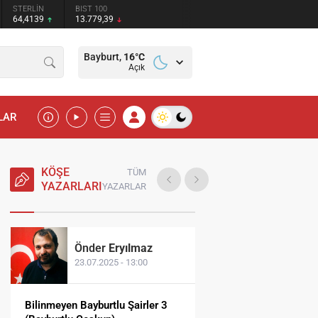
STERLİN
BIST 100
1
64,4139
13.779,39
Bayburt,
16
°C
Açık
LAR
KÖŞE
TÜM
YAZARLARI
YAZARLAR
Önder
Eryılmaz
Fatih
Dünda
23.07.2025 - 13:00
20.11.2024 - 0
Bilinmeyen Bayburtlu Şairler 3
Hepimiz Biraz Öldük