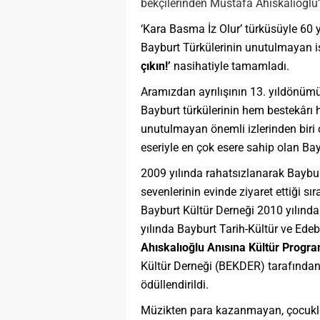
bekçilerinden Mustafa Ahıskalıoğlu’n
‘Kara Basma İz Olur’ türküsüyle 60 y
Bayburt Türkülerinin unutulmayan i
çıkın!’
nasihatiyle tamamladı.
Aramızdan ayrılışının 13. yıldönüm
Bayburt türkülerinin hem bestekârı 
unutulmayan önemli izlerinden biri
eseriyle en çok esere sahip olan Bay
2009 yılında rahatsızlanarak Baybur
sevenlerinin evinde ziyaret ettiği sı
Bayburt Kültür Derneği 2010 yılında 
yılında Bayburt Tarih-Kültür ve Ed
Ahıskalıoğlu Anısına Kültür Progra
Kültür Derneği (BEKDER) tarafından
ödüllendirildi.
Müzikten para kazanmayan, çocukla