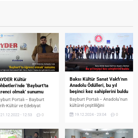
Baksı Kültür Sanat Vakfı’nın
AYDER Kültür
Anadolu Ödülleri, bu yıl
hbetleri’nde ‘Bayburt’ta
beşinci kez sahiplerini buldu
renci olmak’ sunumu
Bayburt Portalı – Anadolu’nun
yburt Portalı – Bayburt
kültürel çeşitliliğini
rih-Kültür ve Edebiyat
desteklemek amacıyla 2019
rneği tarafından haftalık
19.12.2024 - 23:04
0
21.12.2022 - 12:53
0
yılında hayata geçirilen
arak düzenlenen kültür
Anadolu Ödülleri, bu yıl beşinci
hbetlerinde ‘Bayburt’ta
kez sahiplerini buldu. Baksı
renci Olmak’ sunumu
Kültür Sanat Vakfı tarafından
rçekleştirildi. Bayburt