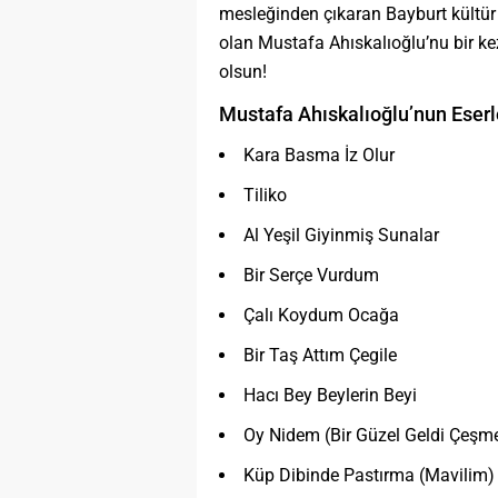
mesleğinden çıkaran Bayburt kültür
olan Mustafa Ahıskalıoğlu’nu bir k
olsun!
Mustafa Ahıskalıoğlu’nun Eserl
Kara Basma İz Olur
Tiliko
Al Yeşil Giyinmiş Sunalar
Bir Serçe Vurdum
Çalı Koydum Ocağa
Bir Taş Attım Çegile
Hacı Bey Beylerin Beyi
Oy Nidem (Bir Güzel Geldi Çeşm
Küp Dibinde Pastırma (Mavilim)