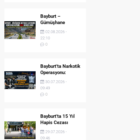
Bayburt –
Gümüşhane
Hattında Elektronik
02.08.2026 -
Denetleme Sistemi
22:10
(EDS) Devreye Girdi
0
Bayburt’ta Narkotik
Operasyonu:
Midesinden 47
30.07.2026 -
Parça Uyuşturucu
09:49
Çıktı!
0
Bayburt’ta 15 Yıl
Hapis Cezası
Bulunan Şahıs
29.07.2026 -
JASAT’ın
09:46