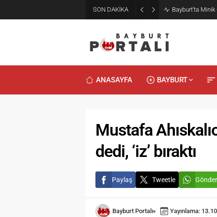
SON DAKİKA
Bayburt’ta Minik
ANASAYFA
BAYBURT
Mustafa Ahıskalıo
dedi, ‘iz’ bıraktı
Paylaş
Tweetle
Gönde
Bayburt Portalı
Yayınlama: 13.10