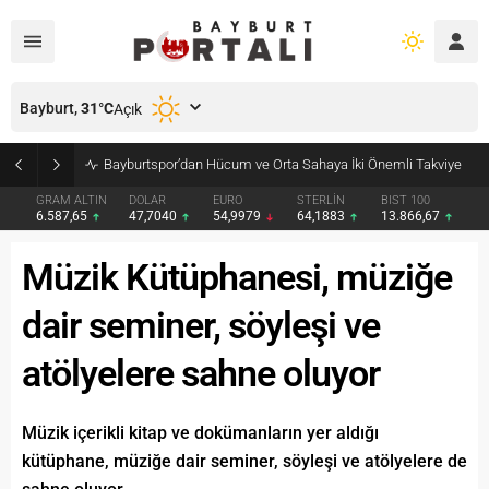
Bayburt,
31
°C
Açık
Bayburt’ta Minik Öğrencilere Jandarma Mesleği Tanıtıldı
GRAM ALTIN
DOLAR
EURO
STERLİN
BIST 100
6.587,65
47,7040
54,9979
64,1883
13.866,67
Müzik Kütüphanesi, müziğe
dair seminer, söyleşi ve
atölyelere sahne oluyor
Müzik içerikli kitap ve dokümanların yer aldığı
kütüphane, müziğe dair seminer, söyleşi ve atölyelere de