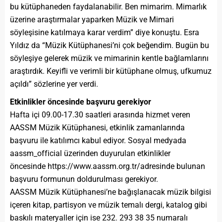
bu kütüphaneden faydalanabilir. Ben mimarim. Mimarlık
üzerine araştırmalar yaparken Müzik ve Mimari
söyleşisine katılmaya karar verdim” diye konuştu. Esra
Yıldız da “Müzik Kütüphanesi’ni çok beğendim. Bugün bu
söyleşiye gelerek müzik ve mimarinin kentle bağlamlarını
araştırdık. Keyifli ve verimli bir kütüphane olmuş, ufkumuz
açıldı” sözlerine yer verdi.
Etkinlikler öncesinde başvuru gerekiyor
Hafta içi 09.00-17.30 saatleri arasında hizmet veren
AASSM Müzik Kütüphanesi, etkinlik zamanlarında
başvuru ile katılımcı kabul ediyor. Sosyal medyada
aassm_official üzerinden duyurulan etkinlikler
öncesinde https://www.aassm.org.tr/adresinde bulunan
başvuru formunun doldurulması gerekiyor.
AASSM Müzik Kütüphanesi’ne bağışlanacak müzik bilgisi
içeren kitap, partisyon ve müzik temalı dergi, katalog gibi
baskılı materyaller için ise 232. 293 38 35 numaralı