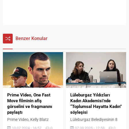
Benzer Konular
Prime Video, One Fast
Lüleburgaz Yıldızları
Move filminin afiş
Kadın Akademisi’nde
görselini ve fragmanını
“Toplumsal Hayatta Kadın”
paylaştı
söyleşisi
Prime Video, Kelly Blatz
Lüleburgaz Belediyesinin 8
tarafından yazılan ve
Mart Dünya Emekçi Kadınlar
10.07.2024 - 16:57
0
07.03.2025 - 12:53
0