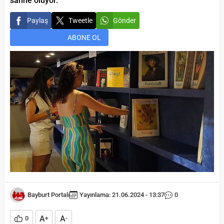
sahne oluyor.
Paylaş
Tweetle
Gönder
ABONE OL
Bayburt Portalı
Yayınlama: 21.06.2024 - 13:37
0
A
A
0
+
-