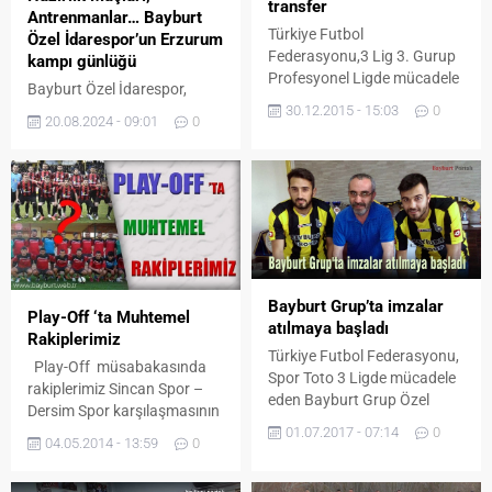
transfer
Antrenmanlar… Bayburt
Türkiye Futbol
Özel İdarespor’un Erzurum
Federasyonu,3 Lig 3. Gurup
kampı günlüğü
Profesyonel Ligde mücadele
Bayburt Özel İdarespor,
eden Bayburt Grup Özel
30.12.2015 - 15:03
0
2024-2025 sezonuna iddialı
İdare Gençlik ve
20.08.2024 - 09:01
0
bir başlangıç yapmak için
Spor Kulübünde İkinci Yarı
Erzurum Yüksek İrtifa Kamp
transfer çalışmaları tüm
Merkezi'nde yoğun bir
hızıyla devam ediyor.
tempoda çalışmalarını
Bayburt Grup Özel İdare
sürdürüyor. Teknik Sorumlu
Spor tesislerinde takıma yeni
Cevdet Uzunköprü
katılan 3 futbolcunun imza
yönetimindeki takım, günde
töreninde konuşan
çift antrenmanla fiziksel ve
Bayburt Grup Özel İdare
Bayburt Grup’ta imzalar
taktiksel olarak kendisini
Play-Off ‘ta Muhtemel
Gençlik ve Spor Kulüp
atılmaya başladı
geliştiriyor.
Rakiplerimiz
Başkanı Hikmet Şentürk; bu
Türkiye Futbol Federasyonu,
oyunculardan ayrı 3 yeni
Play-Off müsabakasında
Spor Toto 3 Ligde mücadele
transfer daha...
rakiplerimiz Sincan Spor –
eden Bayburt Grup Özel
Dersim Spor karşılaşmasının
İdare Gençlik ve Spor
01.07.2017 - 07:14
0
sonucunda belli oldu.3
Kulübünde transfer
04.05.2014 - 13:59
0
Mayıs’ta oynanan Sincan
çalışmaları tüm hızıyla
Belediyespor – Dersimspor
devam ediyor. TFF 3 Lig de