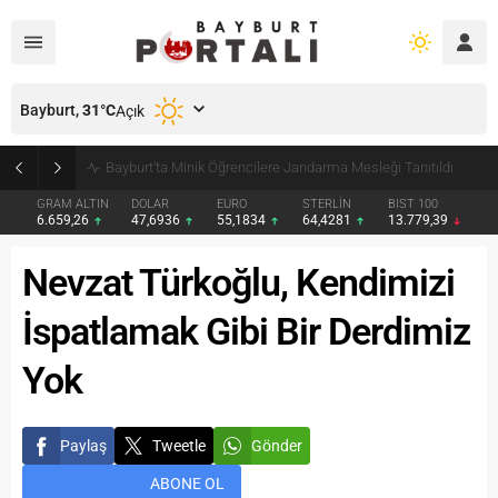
Bayburt,
31
°C
Açık
Bayburt’ta Minik Öğrencilere Jandarma Mesleği Tanıtıldı
GRAM ALTIN
DOLAR
EURO
STERLİN
BIST 100
6.659,26
47,6936
55,1834
64,4281
13.779,39
Nevzat Türkoğlu, Kendimizi
İspatlamak Gibi Bir Derdimiz
Yok
Paylaş
Tweetle
Gönder
ABONE OL