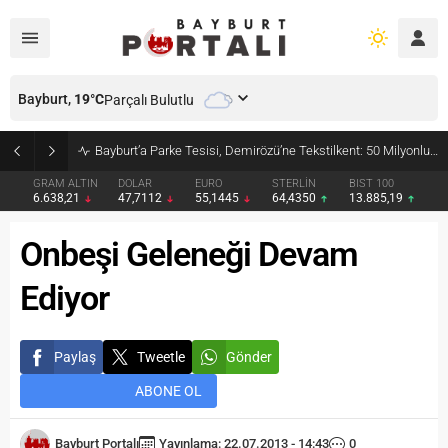
Bayburt,
19
°C
Parçalı Bulutlu
Bayburt’a Parke Tesisi, Demirözü’ne Tekstilkent: 50 Milyonluk İmzalar Atıldı
GRAM ALTIN
DOLAR
EURO
STERLİN
BIST 100
6.638,21
47,7112
55,1445
64,4350
13.885,19
Onbeşi Geleneği Devam
Ediyor
Paylaş
Tweetle
Gönder
ABONE OL
Bayburt Portalı
Yayınlama: 22.07.2013 - 14:43
0