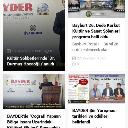
Bayburt 26. Dede Korkut
Kültür ve Sanat Şölenleri
programı belli oldu
Bayburt Portalı – Bu yıl 26.
sı düzenlenecek olan
16.02.2025 - 01:30
0
Bayburt Dede Korkut Kültür
Kültür Sohbetleri’nde ‘Dr.
22.06.2022 - 15:03
ve Sanat Şölenlerinin
Durmuş Hocaoğlu’ anıldı
0
programı belli oldu. Tüm
dünyayı etkisi altına alan
Covid-19 pandemisi
dolayısıyla 2020 ve 2021
yıllarında düzenlenemeyen
şölenler, dolu dolu bir
programla geri dönüyor. 18
Temmuz Pazartesi günü
BAYDER Şiir Yarışması
Masat Köyü’nde bulunan
BAYDER’de “Coğrafi Yapının
tarihleri ve ödülleri
Dede Korkut türbesinin
Bölge İnsanı Üzerindeki
belirlendi
ziyaret...
Kültürel Etkileri” Konuşuldu