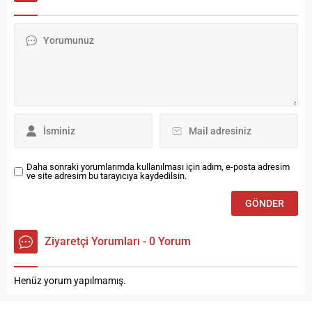
İşitsel Teknikler ve Medya
seslendirildi. Klipte
Yapımcılığı Bölümü,
Bayburt’un müzik
Fotoğrafçılık ve Kameramanlık
camiasının yakından
Programı 1. ve 2. sınıf
tanıdığı biribirinden kıymetli
öğrencileri, Zeynep Yavuz ve
isimler yer aldı. Kenan
Mustafa Şahin’in küratörlüğü
Yavuz Kültür Evi’nde...
ve Öğr. Gör. İsmail Birlik’in
danışmanlığındaki
“Loudlessness/Gürültüsüzlük”
isimli yıl sonu...
Daha sonraki yorumlarımda kullanılması için adım, e-posta adresim
ve site adresim bu tarayıcıya kaydedilsin.
Ziyaretçi Yorumları - 0 Yorum
Henüz yorum yapılmamış.