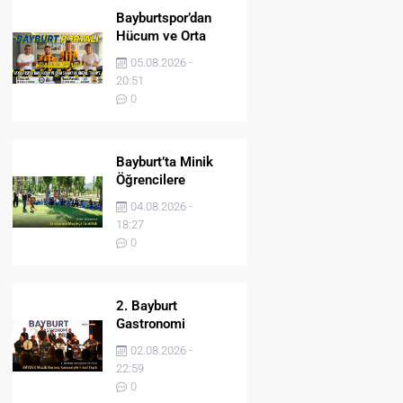
Bayburtspor’dan
Hücum ve Orta
Sahaya İki Önemli
05.08.2026 -
Takviye
20:51
0
Bayburt’ta Minik
Öğrencilere
Jandarma Mesleği
04.08.2026 -
Tanıtıldı
18:27
0
2. Bayburt
Gastronomi
Festivali BAYDER
02.08.2026 -
Müzik Korosu
22:59
Konseriyle Final
0
Yaptı