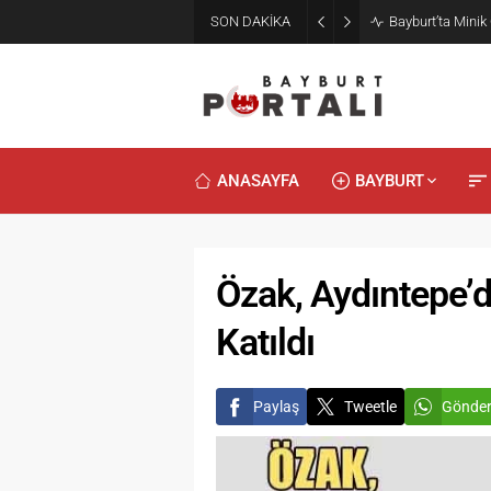
SON DAKİKA
Bayburt’ta Minik
ANASAYFA
BAYBURT
Özak, Aydıntepe’
Katıldı
Paylaş
Tweetle
Gönde