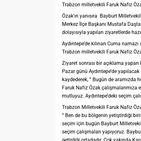
Trabzon milletvekili Faruk Nafiz Öza
Özak’ın yanısıra Bayburt Milletveki
Merkez İlçe Başkanı Mustafa Daştan
dolayısıyla yapılan ziyaretlerde haz
Aydıntepe’de kılınan Cuma namazı so
Trabzon milletvekili Faruk Nafiz Öz
Ziyaret sonrası bir açıklama yapan
Pazar günü Aydıntepe’de yapılacak s
kaydederek, “ Bugün de aramızda hü
Faruk Nafiz Özak çalışmalarımıza e
mutluyuz. Aydıntepe’deki seçim çalı
Trabzon Milletvekili Faruk Nafiz Öza
“ Ben de bu bölgenin yetiştirdiği bi
seçim için bugün Bayburt Milletvek
seçim çalışmaları yapıyoruz. Baybu
getirdiği ortadadır. Çok yakında Ka