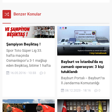
Benzer Konular
Şampiyon Beşiktaş !
Spor Toto Süper Lig 33.
hafta maçında
Osmanlıspor’u 3-1 mağlup
Bayburt ve İstanbul’da eş
eden Beşiktaş, bitime 1 hafta
zamanlı operasyon: 3 kişi
kala şampiyonluğunu ilan
tutuklandı
16.05.2016 - 10:33
0
etti. Süper Lig’in 33.
Bayburt Portalı – Bayburt’ta
haftasında Osmanlıspor’u
İl Jandarma Komutanlığı
konuk eden lider Beşiktaş,
tarafından uyuşturucu
08.12.2023 - 18:16
0
mutlu sona ulaştı.. Rakibi
madde imal ticaretine yönelik
karşısında baştan sona
yürütülen soruşturmada üç
üstün bir futbol sergileyen
kişi tutuklandı. Konuyla ilgili
Kartal, sahadan 3-1 galip
Bayburt İl Jandarma
ayrıldı, çok iyi bir performans