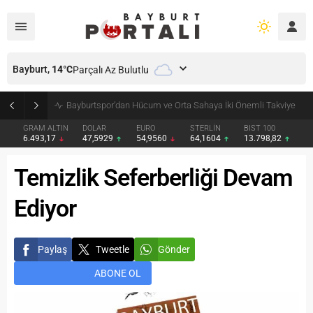
Bayburt,
14
°C
Parçalı Az Bulutlu
Bayburt’ta Minik Öğrencilere Jandarma Mesleği Tanıtıldı
GRAM ALTIN
DOLAR
EURO
STERLİN
BIST 100
6.493,17
47,5929
54,9560
64,1604
13.798,82
Temizlik Seferberliği Devam
Ediyor
Paylaş
Tweetle
Gönder
ABONE OL