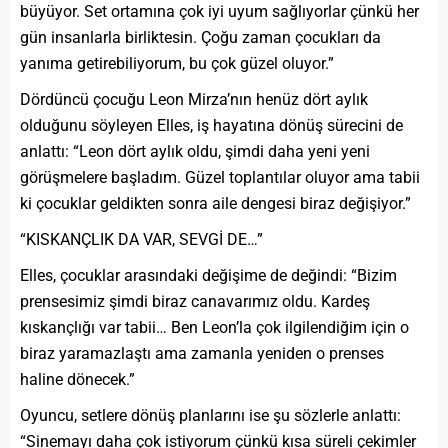
büyüyor. Set ortamına çok iyi uyum sağlıyorlar çünkü her
gün insanlarla birliktesin. Çoğu zaman çocukları da
yanıma getirebiliyorum, bu çok güzel oluyor.”
Dördüncü çocuğu Leon Mirza’nın henüz dört aylık
olduğunu söyleyen Elles, iş hayatına dönüş sürecini de
anlattı: “Leon dört aylık oldu, şimdi daha yeni yeni
görüşmelere başladım. Güzel toplantılar oluyor ama tabii
ki çocuklar geldikten sonra aile dengesi biraz değişiyor.”
“KISKANÇLIK DA VAR, SEVGİ DE…”
Elles, çocuklar arasındaki değişime de değindi: “Bizim
prensesimiz şimdi biraz canavarımız oldu. Kardeş
kıskançlığı var tabii… Ben Leon’la çok ilgilendiğim için o
biraz yaramazlaştı ama zamanla yeniden o prenses
haline dönecek.”
Oyuncu, setlere dönüş planlarını ise şu sözlerle anlattı:
“Sinemayı daha çok istiyorum çünkü kısa süreli çekimler