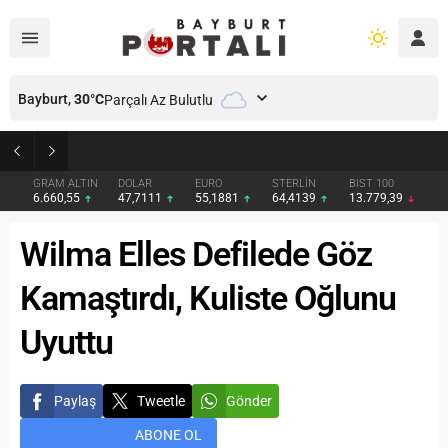
Bayburt,
30
°C
Parçalı Az Bulutlu
Bayburt’ta Minik Öğrencilere Jandarma Mesleği Tanıtıldı
GRAM ALTIN
DOLAR
EURO
STERLİN
BIST 100
6.660,55
47,7111
55,1881
64,4139
13.779,39
Wilma Elles Defilede Göz
Kamaştırdı, Kuliste Oğlunu
Uyuttu
Paylaş
Tweetle
Gönder
ABONE OL