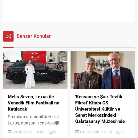
Benzer Konular
Melis Sezen, Lexus ile
'Ressam ve Şair Tevfik
Venedik Film Festivali’ne
Fikret' Kitabı GS.
Katılacak
Üniversitesi Kültür ve
Sanat Merkezindeki
Premium otomobil üreticisi
Galatasaray Müzesi’nde
Lexus, dünyanın en prestijli
Tanıtıldı
sinema etkinliklerinden 82.
28.08.2025 - 10:08
0
04.05.2026 - 01:39
0
Venedik Uluslararası Film
Araştırmacı-yazar Reha