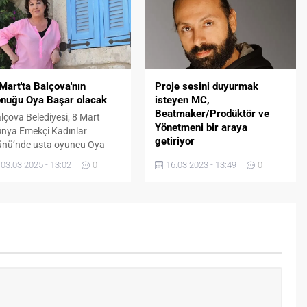
markalarından Duman Ajans
bünyesinde Serkan Duman ve
Gökhan Duman’ın
organizasyonuyla 28 – 29 –
30 Nisan tarihlerinde moda,
sanat ve ihtişamı bir araya
Mart'ta Balçova'nın
Proje sesini duyurmak
getiriyor. İzmir’in eşsiz deniz
nuğu Oya Başar olacak
isteyen MC,
manzarasına sahip seçkin...
Beatmaker/Prodüktör ve
lçova Belediyesi, 8 Mart
Yönetmeni bir araya
nya Emekçi Kadınlar
getiriyor
nü’nde usta oyuncu Oya
şar’ı konuk edecek. ”Olacak
Hip hop müziğinin Türkiye'de
03.03.2025 - 13:02
0
16.03.2023 - 13:49
0
kadar” adlı televizyon
de giderek popülerleşmesiyle
ogramı ile hafızalara kazınan
birlikte, bu tarz müziği üreten
şar, Balçova Belediyesi’nin 8
genç yeteneklerin sayısı da
rt etkinliklerine katılacak. İ
artmaya devam ediyor.
 olarak saat 16.30’da
onomi Üniversitesi
nferans Salonu’nda kadın
runları ile ilgili söyleşi
rçekleştirecek olan sanatçı,
at 20.00’de de...