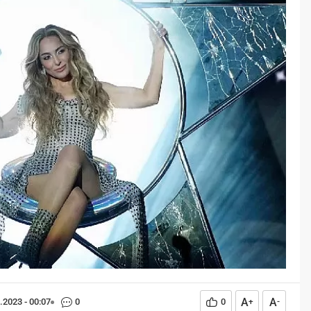
Öğreniriz?
Öğrenme, istisnasız tüm
toplumların gelişiminde ve
değişiminde geniş yer etmiş
hayati öneme sahip bir olgu
olarak tarih boyunca konu olmuş
temel bir insan işlevidir.
Öğrenme eğitim bilimcilerce
kişinin çevresi ile etkileşimi
sonucunda meydana gelen kalıcı
izli bilişsel, duyuşsal ve
davranışsal...
A
A
.2023 - 00:07
0
0
+
-