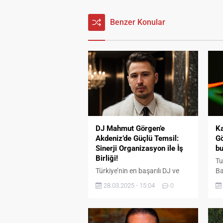
Benzer Konular
Ka
DJ Mahmut Görgen’e
Gö
Akdeniz’de Güçlü Temsil:
b
Sinerji Organizasyon ile İş
Birliği!
Tu
Ba
Türkiye’nin en başarılı DJ ve
yö
prodüktörlerinden biri olan
28.03.2025 - 15:04
0
be
Mahmut Görgen, müzik
Ka
kariyerinde yeni bir adım
ak
atarak Akdeniz Bölgesi’ndeki
etkinlikleri için Sinerji