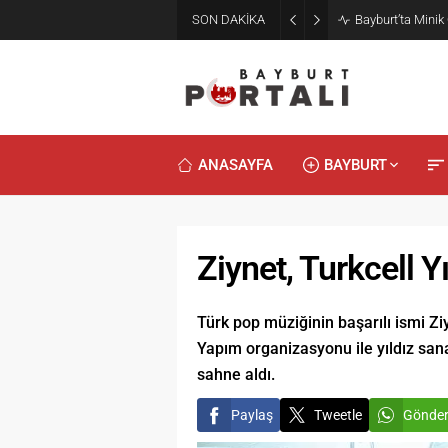
SON DAKİKA
Bayburt’ta Minik
ANASAYFA
BAYBURT
Ziynet, Turkcell Y
Türk pop müziğinin başarılı ismi Ziy
Yapım organizasyonu ile yıldız sanat
sahne aldı.
Paylaş
Tweetle
Gönde