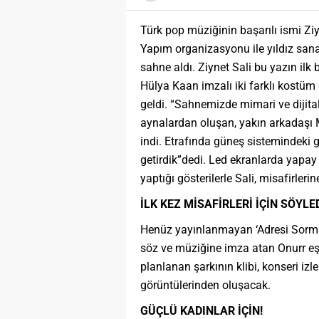
Türk pop müziğinin başarılı ismi Ziyn
Yapım organizasyonu ile yıldız sanatç
sahne aldı. Ziynet Sali bu yazın ilk
Hülya Kaan imzalı iki farklı kostüm
geldi. “Sahnemizde mimari ve dijital 
aynalardan oluşan, yakın arkadaşı M
indi. Etrafında güneş sistemindeki 
getirdik”dedi. Led ekranlarda yapay 
yaptığı gösterilerle Sali, misafirleri
İLK KEZ MİSAFİRLERİ İÇİN SÖYLED
Henüz yayınlanmayan ‘Adresi Sormadım
söz ve müziğine imza atan Onurr eş
planlanan şarkının klibi, konseri izl
görüntülerinden oluşacak.
GÜÇLÜ KADINLAR İÇİN!