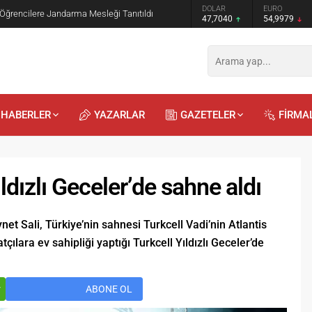
GRAM ALTIN
DOLAR
EURO
 Öğrencilere Jandarma Mesleği Tanıtıldı
6.587,65
47,7040
54,9979
HABERLER
YAZARLAR
GAZETELER
FİRMA
ıldızlı Geceler’de sahne aldı
net Sali, Türkiye’nin sahnesi Turkcell Vadi’nin Atlantis
çılara ev sahipliği yaptığı Turkcell Yıldızlı Geceler’de
Recep
Kayalı
29.04.2026 - 12:23
r
ABONE OL
Duyularla mı, Duygularla mı