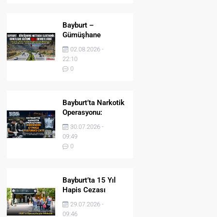
Bayburt –
Gümüşhane
Hattında Elektronik
02.08.2026 -
Denetleme Sistemi
22:10
(EDS) Devreye Girdi
0
Bayburt’ta Narkotik
Operasyonu:
Midesinden 47
30.07.2026 -
Parça Uyuşturucu
09:49
Çıktı!
0
Bayburt’ta 15 Yıl
Hapis Cezası
Bulunan Şahıs
29.07.2026 -
JASAT’ın
09:46