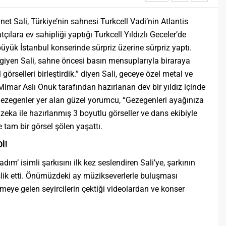
et Sali, Türkiye’nin sahnesi Turkcell Vadi’nin Atlantis
ılara ev sahipliği yaptığı Turkcell Yıldızlı Geceler’de
 büyük İstanbul konserinde sürpriz üzerine sürpriz yaptı.
 giyen Sali, sahne öncesi basın mensuplarıyla biraraya
görselleri birleştirdik.” diyen Sali, geceye özel metal ve
imar Aslı Onuk tarafından hazırlanan dev bir yıldız içinde
gezegenler yer alan güzel yorumcu, “Gezegenleri ayağınıza
zeka ile hazırlanmış 3 boyutlu görseller ve dans ekibiyle
ne tam bir görsel şölen yaşattı.
İ!
’ isimli şarkısını ilk kez seslendiren Sali’ye, şarkının
lik etti. Önümüzdeki ay müzikseverlerle buluşması
emeye gelen seyircilerin çektiği videolardan ve konser