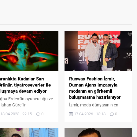
ranlıkta Kadınlar Sarı
Runway Fashion İzmir,
rünür, tiyatroseverler ile
Duman Ajans imzasıyla
uluşmaya devam ediyor
modanın en görkemli
buluşmasına hazırlanıyor
ğba Erdem’in oyunculuğu ve
lahan Gürel’in
İzmir, moda dünyasının en
netmenliğiyle izleyicinin
prestijli organizasyonlarından
13.04.2023 - 22:15
0
17.04.2026 - 13:18
0
ğenisini kazanan Karanlıkta
birine ev sahipliği yapmaya
dınlar Sarı Görünür, dün
hazırlanıyor. Runway Fashion
şam yoğun ilgi ile karşılandı.
İzmir, 20 yıllık köklü
tecrübesiyle sektörün güçlü