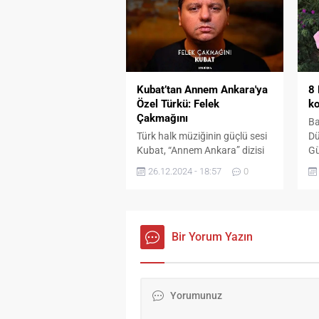
Organizasyon Genel Müdürü
Nedim Doymaz ile güçlerini
birleştirdi. Bu önemli iş birliği,
sanatçının bölgedeki konser ve
organizasyonlarını daha
profesyonel bir çerçevede
Kubat’tan Annem Ankara'ya
8 
yürütmesini sağlayacak. Müzik
Özel Türkü: Felek
ko
sektöründe gerçekleştirdiği
Çakmağını
Ba
başarılı projeler ve...
Türk halk müziğinin güçlü sesi
Dü
Kubat, “Annem Ankara” dizisi
Gü
için hazırladığı “Felek
Ba
26.12.2024 - 18:57
0
Çakmağını” türküsüyle
O 
dinleyicilerle buluştu. Studio14
pr
etiketiyle yayınlanan eser,
Ba
Youtube ve tüm dijital
Ma
platformlarda yerini aldı. Arda
Bir Yorum Yazın
lk
Ok yönetmenliğinde çekilen
Ek
klibiyle türkü, büyük beğeni
Ko
topluyor Kaynak: (BYZHA)
so
Beyaz Haber Ajansı
ge
sa