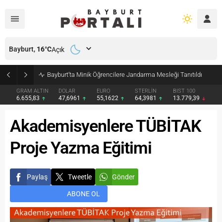
Bayburt,
16
°C
Açık
Bayburt’ta Minik Öğrencilere Jandarma Mesleği Tanıtıldı
GRAM ALTIN
DOLAR
EURO
STERLİN
BIST 100
6.655,83
47,6961
55,1622
64,3981
13.779,39
Akademisyenlere TÜBİTAK
Proje Yazma Eğitimi
Paylaş
Tweetle
Gönder
ABONE OL