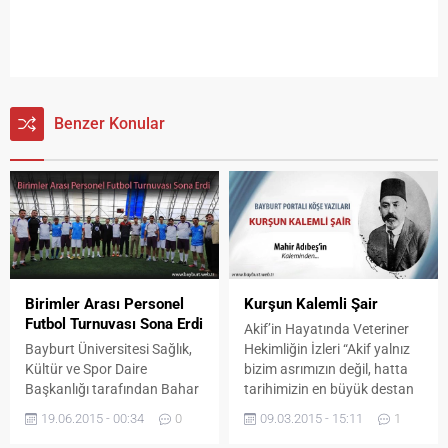
Benzer Konular
Birimler Arası Personel
Kurşun Kalemli Şair
Futbol Turnuvası Sona Erdi
Akif’in Hayatında Veteriner
Bayburt Üniversitesi Sağlık,
Hekimliğin İzleri “Akif yalnız
Kültür ve Spor Daire
bizim asrımızın değil, hatta
Başkanlığı tarafından Bahar
tarihimizin en büyük destan
Şenlikleri kapsamında
şairidir.” diyor Cenab
19.06.2015 - 00:34
0
09.03.2015 - 15:11
1
düzenlenen birimler arası
Şahâbeddin. Onun kalbi katı