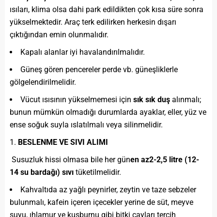
ısıları, klima olsa dahi park edildikten çok kısa süre sonra
yükselmektedir. Araç terk edilirken herkesin dışarı
çıktığından emin olunmalıdır.
Kapalı alanlar iyi havalandırılmalıdır.
Güneş gören pencereler perde vb. güneşliklerle
gölgelendirilmelidir.
Vücut ısısının yükselmemesi için
sık sık duş
alınmalı;
bunun mümkün olmadığı durumlarda ayaklar, eller, yüz ve
ense soğuk suyla ıslatılmalı veya silinmelidir.
BESLENME VE SIVI ALIMI
Susuzluk hissi olmasa bile her gün
en az2-2,5 litre (12-
14 su bardağı) sıvı
tüketilmelidir.
Kahvaltıda az yağlı peynirler, zeytin ve taze sebzeler
bulunmalı, kafein içeren içecekler yerine de süt, meyve
suyu, ıhlamur ve kuşburnu gibi bitki çayları tercih