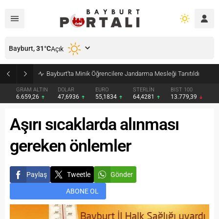
Bayburt,
31
°C
Açık
Bayburt’ta Minik Öğrencilere Jandarma Mesleği Tanıtıldı
GRAM ALTIN
DOLAR
EURO
STERLİN
BIST 100
6.659,26
47,6936
55,1834
64,4281
13.779,39
Aşırı sıcaklarda alınması
gereken önlemler
Paylaş
Tweetle
Gönder
ABONE OL