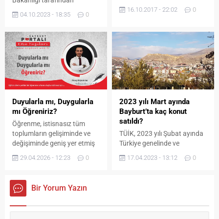
Bakanlığı tarafından
Bayburt Belediyesi park ve
16.10.2017 - 22:02
0
yürütülen ‘Okulumda Sağlıklı
bahçelerde de yoğun
04.10.2023 - 18:35
0
Besleniyorum’ programı,
mesaisine devam ediyor.
Bayburt’ta Şehit Nevzat
Kaya İlkokulundaki fiziksel
aktivite etkinlikleriyle
başlatıldı. Öğrencilerin;
fiziksel, bilişsel, duygusal ve
sosyal yönden sağlıklı bir
gelişim süreci geçirebilmeleri
ve okul dışı zamanlarını
Duyularla mı, Duygularla
2023 yılı Mart ayında
verimli kullanabilmeleri için
mı Öğreniriz?
Bayburt’ta kaç konut
başlatılan aktiviteler,
satıldı?
Öğrenme, istisnasız tüm
okuldaki tüm öğrencilerin
toplumların gelişiminde ve
TÜİK, 2023 yılı Şubat ayında
katılımıyla sabah saatlerinde
değişiminde geniş yer etmiş
Türkiye genelinde ve
gerçekleştirildi. Sağlıklı
hayati öneme sahip bir olgu
Bayburt’ta satılan konut
beslenme...
29.04.2026 - 12:23
0
17.04.2023 - 13:12
0
olarak tarih boyunca konu
satış istatistiklerini açıkladı.
olmuş temel bir insan
Mart ayında en çok konut
işlevidir. Öğrenme eğitim
satılan iller ile en az konut
Bir Yorum Yazın
bilimcilerce kişinin çevresi ile
satılan iller hangileri?
etkileşimi sonucunda
Bayburt’ta kaç konut satıldı?
meydana gelen kalıcı izli
işte detaylar…