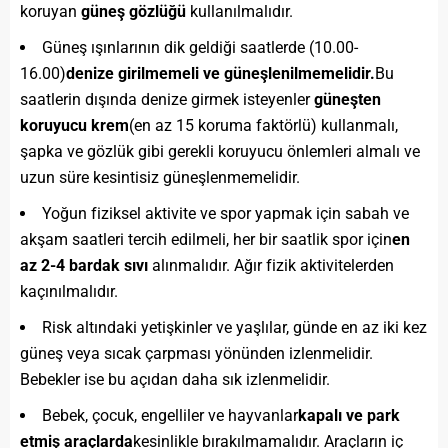
koruyan
güneş gözlüğü
kullanılmalıdır.
Güneş ışınlarının dik geldiği saatlerde (10.00-
16.00)
denize girilmemeli ve güneşlenilmemelidir.
Bu
saatlerin dışında denize girmek isteyenler
güneşten
koruyucu krem
(en az 15 koruma faktörlü) kullanmalı,
şapka ve gözlük gibi gerekli koruyucu önlemleri almalı ve
uzun süre kesintisiz güneşlenmemelidir.
Yoğun fiziksel aktivite ve spor yapmak için sabah ve
akşam saatleri tercih edilmeli, her bir saatlik spor için
en
az 2-4 bardak sıvı
alınmalıdır. Ağır fizik aktivitelerden
kaçınılmalıdır.
Risk altındaki yetişkinler ve yaşlılar, günde en az iki kez
güneş veya sıcak çarpması yönünden izlenmelidir.
Bebekler ise bu açıdan daha sık izlenmelidir.
Bebek, çocuk, engelliler ve hayvanlar
kapalı ve park
etmiş araçlarda
kesinlikle bırakılmamalıdır. Araçların iç