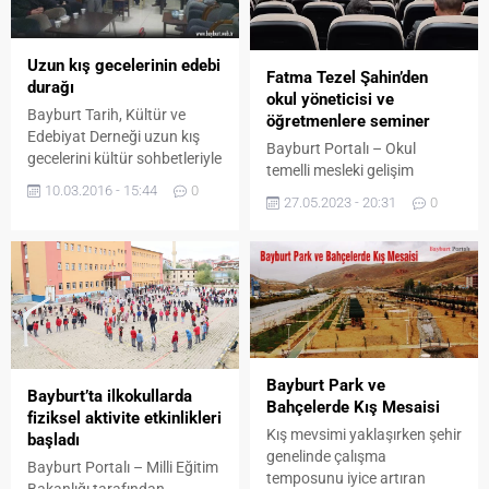
Uzun kış gecelerinin edebi
Fatma Tezel Şahin’den
durağı
okul yöneticisi ve
Bayburt Tarih, Kültür ve
öğretmenlere seminer
Edebiyat Derneği uzun kış
Bayburt Portalı – Okul
gecelerini kültür sohbetleriyle
temelli mesleki gelişim
renklendiriyor. Yaklaşık 2
10.03.2016 - 15:44
0
eğitimleri kapsamında ana
aydır dernek binasında her
27.05.2023 - 20:31
0
okullarında görev yapan okul
hafta yapılan sohbetler
yönetici ve öğretmenlere
Bayburt Kültürü’nü çok
seminer verildi. İl Milli Eğitim
yönlü bir şekilde tanıma
Müdürlüğünün tertip ettiği
fırsatı veriyor. Bayburt
seminerde Gazi Üniversitesi
Türküleri, halk oyunları, ağız
Öğretim Üyesi Prof. Dr.
barı gibi geleneklerin usta
Fatma Tezel Şahin, ilimizdeki
isimler tarafından
okul öncesi eğitimcilerle bir
katılımcılarla paylaşıldığı
Bayburt Park ve
araya geldi. “Okul Öncesi
Bayburt’ta ilkokullarda
geceler özel müdavimleri
Bahçelerde Kış Mesaisi
Eğitimde Ailenin Rolü” başlıklı
fiziksel aktivite etkinlikleri
tarafından da ilgiyle takip...
seminerde yönetici...
Kış mevsimi yaklaşırken şehir
başladı
genelinde çalışma
Bayburt Portalı – Milli Eğitim
temposunu iyice artıran