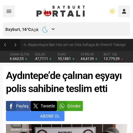
Bayburt,
16
°C
Açık
Bayburt’ta Minik Öğrencilere Jandarma Mesleği Tanıtıldı
GRAM ALTIN
DOLAR
EURO
STERLİN
BIST 100
6.660,55
47,7111
55,1881
64,4139
13.779,39
Aydıntepe’de çalınan eşyayı
polis sahibine teslim etti
Paylaş
Tweetle
Gönder
ABONE OL