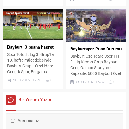
öncesi Ulu Camii’nde Sabah
namazlarını eda etti.
Namazın ardından Gençlik
Hizmetleri ve Spor İl
Müdürlüğü tarafından
katılımcılara çorba ikram
edildi. Türk Bayrakları ve
marşlar eşliğinde Ulu Camii
Bayburt, 3 puana hasret
Bayburtspor Puan Durumu
önünden yürüyüşe başlayan
Spor Toto 3. Lig 3. Grup’ta
Bayburt Özel İdare Spor TFF
kalabalık grup Cumhuriyet
10. hafta mücadelesinde
2. Lig Kırmızı Grup Bayburt
Caddesi’ni takip ederek...
Bayburt Grup İl Özel İdare
Genç Osman Stadyumu
Gençlik Spor, Bergama
Kapasite: 6000 Bayburt Özel
spor’u ağırladı. İlk yarıya hızlı
İdare Spor Puan Durumu
24.10.2015 - 17:40
0
03.09.2014 - 16:32
0
başlayan Bergama spor,
henüz 5’incı dakikada
Berkant İstanbul’un
Bir Yorum Yazın
kafa golüyle 1-0 öne geçti.
Golün ardından Bayburt
Grup ataklarını sıklaştırsa da
Bergama defansını bir türlü
geçemedi. Karşılaşmanın ilk