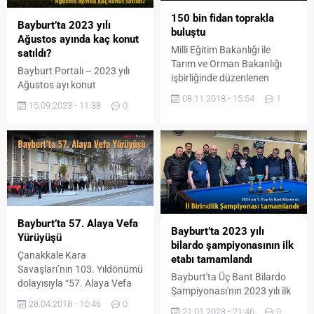
150 bin fidan toprakla
Bayburt’ta 2023 yılı
buluştu
Ağustos ayında kaç konut
Milli Eğitim Bakanlığı ile
satıldı?
Tarım ve Orman Bakanlığı
Bayburt Portalı – 2023 yılı
işbirliğinde düzenlenen
Ağustos ayı konut
‘Fidanlar fidanlarla
08.11.2018 - 15:54
1
istatistikleri açıklandı. En çok
büyüyecek’ projesi ile İlimiz
15.09.2023 - 11:38
0
konut satılan iller ile en az
merkez ilçe Uluçayır köyünde
konut satılan iller hangileri?
toplamda 150 bin fidan
2023 yılı Ağustos ayında
toprakla buluşturuldu. Ağaç
Bayburt’ta kaç konut satıldı?
dikme alanında yaptığı
işte detaylar… Türkiye
konuşmada düzenlenen
genelinde Ağustos ayında
faaliyetin hayırlı ve uğurlu
122 bin 91 konut satıldı
olmasını dileyen Vali Ali
Türkiye genelinde konut
Hamza Pehlivan, “Sayın
Bayburt’ta 57. Alaya Vefa
satışları Ağustos ayında bir
Bayburt’ta 2023 yılı
Cumhurbaşkanımızın
Yürüyüşü
önceki yılın aynı...
bilardo şampiyonasının ilk
himayelerinde “Fidanlar
Çanakkale Kara
etabı tamamlandı
fidanlarla büyüyecek” projesi
Savaşları’nın 103. Yıldönümü
kapsamında...
Bayburt'ta Üç Bant Bilardo
dolayısıyla “57. Alaya Vefa
Şampiyonası'nın 2023 yılı ilk
Yürüyüşü” düzenlendi.
28.04.2018 - 10:46
0
etabı tamamlandı.
Yürüyüşe katılanlar etkinlik
21.01.2023 - 21:46
0