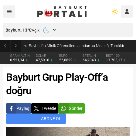
Bayburt,
13
°C
Açık
Bayburt’ta Minik Öğrencilere Jandarma Mesleği Tanıtıldı
GRAM ALTIN
DOLAR
EURO
STERLİN
BIST 100
6.521,34
47,5916
55,0829
64,2043
13.703,13
Bayburt Grup Play-Off’a
doğru
Paylaş
Tweetle
Gönder
ABONE OL