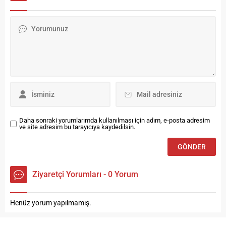
Nail Durmuş’un yerine Bülent
Çevre Kulübü öğrencileri,
Topuzoğlu ile anlaşıldı.
danışman öğretmenleri
Başkan Çalışkan’ın yaptığı
Olcay Andaç rehberliğinde
yazılı açıklamada:
yürüttükleri “Atık Yağ Değil,
“Kulübümüz deneyimli Teknik
Enerji Kaynağı!” projesiyle
Direktör Bülent Topuzoğlu ile
gurur kaynağı oldu. AR-GE
tüm şartlarda anlaşmıştır.
Projesinde Türkiye
Hocamız 01/12/2020 tarihi
Üçüncülüğü Öğrencilerimizin
Salı günü şehrimize...
hazırladığı bu çevre dostu ve
yenilikçi...
Daha sonraki yorumlarımda kullanılması için adım, e-posta adresim
ve site adresim bu tarayıcıya kaydedilsin.
Ziyaretçi Yorumları - 0 Yorum
Henüz yorum yapılmamış.