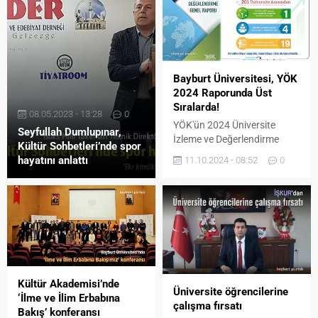
Bayburt Üniversitesi, YÖK
2024 Raporunda Üst
Sıralarda!
08.05.2023 - 13:28
0
YÖK'ün 2024 Üniversite
Seyfullah Dumlupınar,
İzleme ve Değerlendirme
Kültür Sohbetleri’nde spor
Genel Raporu'nda, Bayburt
hayatını anlattı
11.10.2024 - 08:52
0
Üniversitesi önemli
başarılara imza attı.
Kültür Akademisi’nde
Üniversite öğrencilerine
‘İlme ve İlim Erbabına
çalışma fırsatı
Bakış’ konferansı