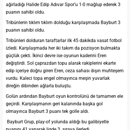
ağırladığı Halide Edip Adıvar Spor’u 1-0 mağlup ederek 3
puanın sahibi oldu.
Tribünlerin tıklım tıklım dolduğu karşılaşmada Bayburt 3
puanın sahibi oldu.
Tribünleri dolduran taraftarlar ilk 45 dakikda vasat fotbol
izledi. Karşılaşmada her iki takım da pozisyon bulmakta
güçlük çekti. İkinci devre ise oyunun kaderini Eren
değiştirdi. Sol çaprazdan topu alarak rakiplerini ekarte
edip içeriye doğru giren Eren, ceza sahası dışın muhteşem
vurdu. Kaleci topa engel olmayınca meşin yuvarlak
direğin dibinden ağlarla buluştu.
Golün ardından Bayburt oyun kontrolünü de tamamen ele
geçirdi. Karşılaşmanın geri kalanında başka gol
olmayınca Bayburt 3 puanı tek golle aldı.
Bayburt Grup, play-of yolunda aldığı bu galibiyetle
puanını 41 yaparak ligde 3. sıraya ilerledi.