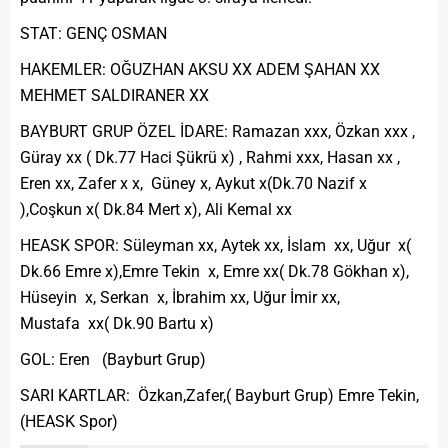
STAT: GENÇ OSMAN
HAKEMLER: OĞUZHAN AKSU XX ADEM ŞAHAN XX
MEHMET SALDIRANER XX
BAYBURT GRUP ÖZEL İDARE: Ramazan xxx, Özkan xxx ,
Güray xx ( Dk.77 Haci Şükrü x) , Rahmi xxx, Hasan xx ,
Eren xx, Zafer x x, Güney x, Aykut x(Dk.70 Nazif x
),Coşkun x( Dk.84 Mert x), Ali Kemal xx
HEASK SPOR: Süleyman xx, Aytek xx, İslam xx, Uğur x(
Dk.66 Emre x),Emre Tekin x, Emre xx( Dk.78 Gökhan x),
Hüseyin x, Serkan x, İbrahim xx, Uğur İmir xx,
Mustafa xx( Dk.90 Bartu x)
GOL: Eren (Bayburt Grup)
SARI KARTLAR: Özkan,Zafer,( Bayburt Grup) Emre Tekin,
(HEASK Spor)