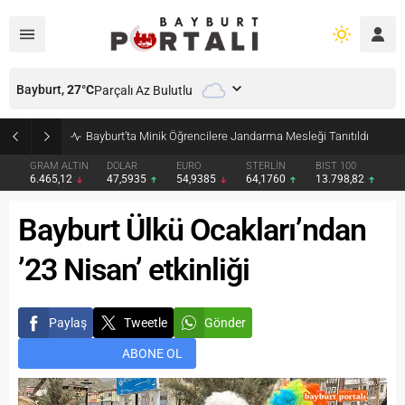
Bayburt,
27
°C
Parçalı Az Bulutlu
Bayburt’ta Minik Öğrencilere Jandarma Mesleği Tanıtıldı
GRAM ALTIN
DOLAR
EURO
STERLİN
BIST 100
6.465,12
47,5935
54,9385
64,1760
13.798,82
Bayburt Ülkü Ocakları’ndan
’23 Nisan’ etkinliği
Paylaş
Tweetle
Gönder
ABONE OL