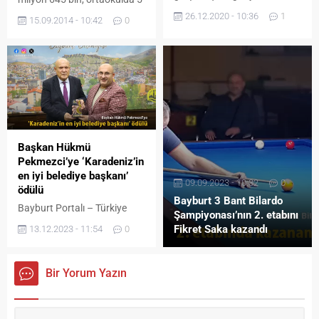
yarışmasını bu yıl
milyon 90 bin, lise ve meslek
26.12.2020 - 10:36
1
15.09.2014 - 10:42
0
pandemiden dolayı online
lisesinde 4 milyon 600 bin
olarak gerçekleştirecek.
olmak üzere toplam 16
Yarışma hakkında bilgi veren
milyon 400 bin öğrenci ders
Peygamber Sevdalıları Vakfı
başı yapacak. Yeni eğitim
Bayburt temsilcisi Maşallah
öğretim yılında neler olacak?
Oruçoğlu, “O’nu Oku O’nu
Milli Eğitim Bakanlığı (MEB),
Yaşa” temalı siyer
yeni...
yarışmasını bu yıl
pandemiden dolayı online
Başkan Hükmü
olarak yapacağız. Herkesin
Pekmezci’ye ‘Karadeniz’in
evlerine kapandığı böyle bir
en iyi belediye başkanı’
dönemde bu...
09.09.2023 - 10:32
0
ödülü
Bayburt 3 Bant Bilardo
Bayburt Portalı – Türkiye
Şampiyonası’nın 2. etabını
İnternet Gazeteciliği Derneği
Fikret Saka kazandı
13.12.2023 - 11:54
0
Başkanı ve Kent Başkan
Dergisi Genel Yayın
Yönetmeni Okan Geçgel
Bir Yorum Yazın
Bayburt Belediye Başkanı
Hükmü Pekmezci’ye
ziyarette bulundu. Geçgel