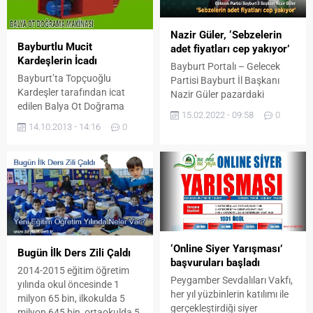
Nazir Güler, ‘Sebzelerin
Bayburtlu Mucit
adet fiyatları cep yakıyor’
Kardeşlerin İcadı
Bayburt Portalı – Gelecek
Bayburt’ta Topçuoğlu
Partisi Bayburt İl Başkanı
Kardeşler tarafından icat
Nazir Güler pazardaki
edilen Balya Ot Doğrama
fiyatlara tepki göstererek
15.02.2022 - 09:58
0
Makinesi, tarım ve
sebzelerin adet fiyatları cep
14.10.2013 - 14:16
0
hayvancılıkla uğraşan
yakıyor. İnsanlar sebze
çiftçilere büyük kolaylıklar
ihtiyaçlarını adet olarak
sağlıyor. Ot, yonca, fiğ ve
almaya başladı dedi. Gelecek
mısır gibi bitkileri besin
Partisi Bayburt İl Başkanı
değerini düşürmeden
Nazir Güler sosyal medya
doğrayan makine, yaklaşık
hesabından yaptığı yazılı
30 metrelik boru ile doğradığı
açıklamayla fiyatlara tepki
otu istenilen yere
gösterdi. Başkan Güler, “
istiflemesiyle de ayrı bir
Fiyatlar çok yüksek. Gün...
‘Online Siyer Yarışması’
Bugün İlk Ders Zili Çaldı
önem arz ediyor. İcat ettikleri
başvuruları başladı
2014-2015 eğitim öğretim
makinenin tasarımından...
Peygamber Sevdalıları Vakfı,
yılında okul öncesinde 1
her yıl yüzbinlerin katılımı ile
milyon 65 bin, ilkokulda 5
gerçekleştirdiği siyer
milyon 645 bin, ortaokulda 5