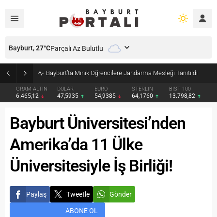
Bayburt,
27
°C
Parçalı Az Bulutlu
Bayburt’ta Minik Öğrencilere Jandarma Mesleği Tanıtıldı
GRAM ALTIN
DOLAR
EURO
STERLİN
BIST 100
6.465,12
47,5935
54,9385
64,1760
13.798,82
Bayburt Üniversitesi’nden
Amerika’da 11 Ülke
Üniversitesiyle İş Birliği!
Paylaş
Tweetle
Gönder
ABONE OL