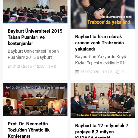
Bayburt Üniversitesi 2015
Bayburt’ta firari olarak
Taban Puanları ve
aranan zanlı Trabzon’da
kontenjanlar
yakalandı
Bayburt Üniversitesi Taban
Bayburt’un Yazyurdu Köyü
Puanları! 2015 Bayburt
Kızlar Tepesi mevkiinde 01
Üniversitesi Bölümleri Taban
01.07.2015 - 12:50
0
Ağustos 2020 tarihinde H.Y.
Puanları Üniversite
26.09.2020 - 10:12
0
isimli şahsın öldürülmesi
adaylarının merakla beklediği
olayının şüphelisi olarak
üniversite tercih süreci belli
aranan firari şahıs Ş. H.
oldu. Lisans Yerleştirme
Trabzon’un Of ilçesinde
Sınavı’nın (LYS) son
yakalandı. Bayburt
oturumlarının bugün ve yarın
Cumhuriyet Başsavcılığınca
tamamlanmasıyla tercih
yakalanması yönünde
dönemi başlayacak. YÖK’ten
aranan firari şahsın Trabzon
alınan bilgiye göre bu yıl
Prof. Dr. Necmettin
Of İlçe merkezinde bulunan
üniversite tercihleri 6- 14
Bayburt’ta 12 milyonluk 7
Tozlu’dan Yöneticilik
O.V. isimli işletmede kardeşi
Temmuz tarihleri arasında
projeye 8,3 milyon
Konferansı
adına düzenlenmiş kimlik
alınacak. Yerleştirme