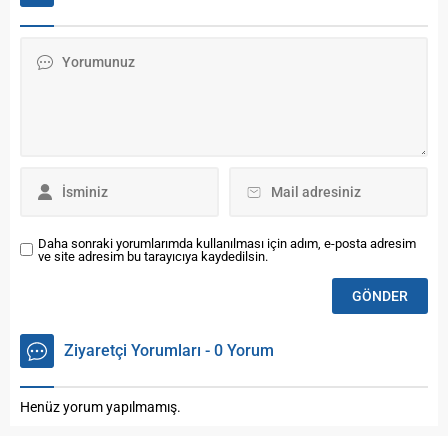
Temmuz ayında 257 bin 471
dolu dolu geçecek. Kültürel
adet taşıtın trafiğe kaydı
etkinliklerden, mehteran
yapıldı Temmuz ayında
gösterisine, ödüllü
trafiğe kaydı yapılan
yarışmalardan tiyatrolara
taşıtların %44,3’ünü...
kadar birçok etkinliğin yer
aldığı kurtuluş günü
programlarında Bayburtlular
dolu dolu bir kurtuluş günü
geçirecekler. 18 -19-20...
Daha sonraki yorumlarımda kullanılması için adım, e-posta adresim
ve site adresim bu tarayıcıya kaydedilsin.
Ziyaretçi Yorumları - 0 Yorum
Henüz yorum yapılmamış.