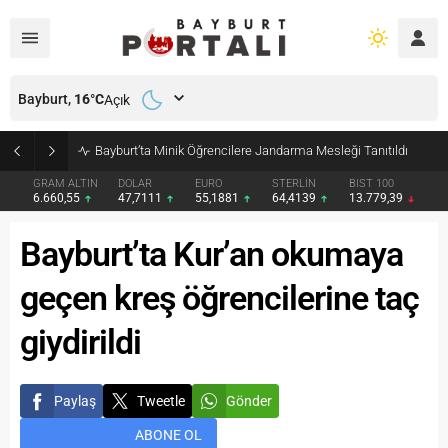
Bayburt,
16
°C
Açık
Bayburt’ta Minik Öğrencilere Jandarma Mesleği Tanıtıldı
GRAM ALTIN
DOLAR
EURO
STERLİN
BIST 100
6.660,55
47,7111
55,1881
64,4139
13.779,39
Bayburt’ta Kur’an okumaya
geçen kreş öğrencilerine taç
giydirildi
Paylaş
Tweetle
Gönder
ABONE OL