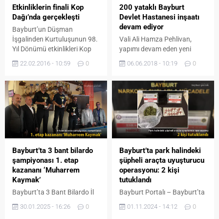
Etkinliklerin finali Kop
200 yataklı Bayburt
Dağı’nda gerçekleşti
Devlet Hastanesi inşaatı
devam ediyor
Bayburt’un Düşman
İşgalinden Kurtuluşunun 98.
Vali Ali Hamza Pehlivan,
Yıl Dönümü etkinlikleri Kop
yapımı devam eden yeni
Dağında BEKDER ve Gençlik
Bayburt Devlet Hastanesi
22.02.2016 - 10:59
0
06.06.2018 - 10:19
0
Hizmetleri ve Spor İl
inşaatında incelemelerde
Müdürlüğünün katkılarıyla
bulundu. İl Sağlık Müdürü
düzenlenen Kayak ve Kızak
İlker Hancı ile yüklenici firma
yarışmalarıyla sona erdi.
yetkililerinden bilgiler alan
Kurtuluş günü etkinliklerinin
Vali Pehlivan, yüzde 35 fiziki
finali olma özelliğini taşıyan
gerçekleşme sağlanan
yarışma erkeklerde U12, U16
inşaatın belirlenen çalışma
ve U21 olmak üzere üç
takvimi içerisinde bitirilmesi
kategoride yapılırken
için ilgililerden azami
Bayburt’ta 3 bant bilardo
Bayburt’ta park halindeki
bayanlarda ise U16 olmak
hassasiyet göstermelerini
şampiyonası 1. etap
şüpheli araçta uyuşturucu
üzere tek...
istedi. İnşaat alanında bir
kazananı ‘Muharrem
operasyonu: 2 kişi
müddet incelemelerde
Kaymak’
tutuklandı
bulunan...
Bayburt’ta 3 Bant Bilardo İl
Bayburt Portalı – Bayburt’ta
Birinciliği Şampiyonası’nda
uyuşturucuyla mücadele
30.01.2025 - 16:26
0
01.11.2024 - 14:12
0
32 lisanslı sporcu kıyasıya
kapsamında yapılan