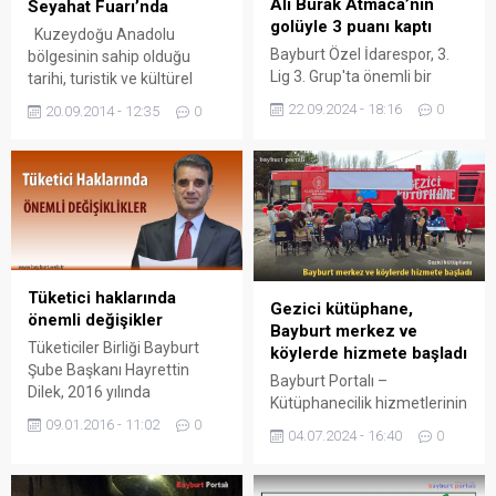
Ali Burak Atmaca’nın
Seyahat Fuarı’nda
golüyle 3 puanı kaptı
Kuzeydoğu Anadolu
Bayburt Özel İdarespor, 3.
bölgesinin sahip olduğu
Lig 3. Grup'ta önemli bir
tarihi, turistik ve kültürel
galibiyete imza attı.
değerlerinin etkili ve geniş
22.09.2024 - 18:16
0
20.09.2014 - 12:35
0
bir şekilde tanıtılması
amacıyla Van Turizm ve
Seyahat Fuarı’nda Erzurum,
Erzincan ve Bayburt illeri
tanıtılıyor. Doğunun tek
turizm fuarı organizasyonu
olan Van Turizm ve Seyahat
Fuarı, 5’inci kez kapılarını
Tüketici haklarında
ziyaretçilerine açtı. Kültür ve
Gezici kütüphane,
önemli değişikler
Turizm Bakanlığı, Van...
Bayburt merkez ve
Tüketiciler Birliği Bayburt
köylerde hizmete başladı
Şube Başkanı Hayrettin
Bayburt Portalı –
Dilek, 2016 yılında
Kütüphanecilik hizmetlerinin
tüketicilerin taraf oldukları
09.01.2016 - 11:02
0
çok boyutlu olarak
birçok sözleşmede ve
04.07.2024 - 16:40
0
yaygınlaştırılması
haklarda, tüketiciler lehine
çalışmaları kapsamında
önemli değişiklikler
gezici kütüphane, Bayburt