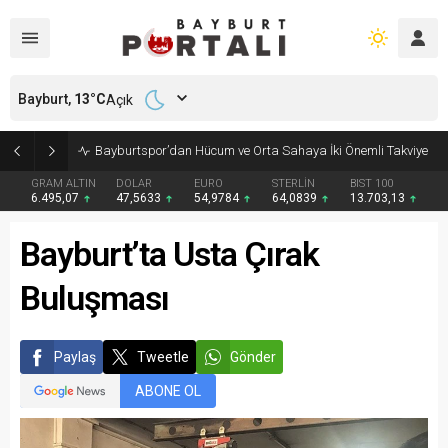
Bayburt,
13
°C
Açık
Bayburtspor’dan Hücum ve Orta Sahaya İki Önemli Takviye
GRAM ALTIN
DOLAR
EURO
STERLİN
BIST 100
6.495,07
47,5633
54,9784
64,0839
13.703,13
Bayburt’ta Usta Çırak
Buluşması
Paylaş
Tweetle
Gönder
ABONE OL