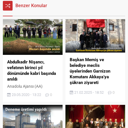
Benzer Konular
Başkan Memiş ve
Abdulkadir Nişancı,
belediye meclis
vefatının birinci yıl
üyelerinden Garnizon
dönümünde kabri başında
Komutanı Akkaya’ya
anıldı
şükran ziyareti
Anadolu Ajansı (AA)
Bayburt Portalı – Bayburt’un
Muhabiri Abdulkadir Nişancı,
21.02.2025 - 18:52
0
23.05.2020 - 13:22
0
Düşman İşgalinden
vefatının birinci yıl
Kurtuluşu’nun 107. yıl
dönümünde kabri başında
dönümü dolayısıyla Belediye
anıldı. Geçen yıl 10 Mayıs’ta
Başkanı Mete Memiş ve
Bayburt – Trabzon il
belediye meclis üyeleri Türk
sınırındaki Soğanlı Dağları
Silahlı Kuvvetleri nezdinde
Derebaşı virajları mevkiinde