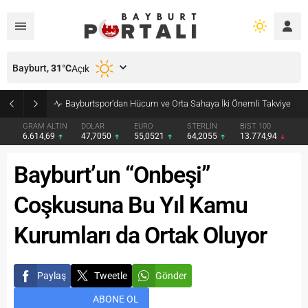
Bayburt,
31
°C
Açık
Bayburtspor’dan Hücum ve Orta Sahaya İki Önemli Takviye
GRAM ALTIN
DOLAR
EURO
STERLİN
BIST 100
6.614,69
47,7050
55,0521
64,2055
13.774,94
Bayburt’un “Onbeşi”
Coşkusuna Bu Yıl Kamu
Kurumları da Ortak Oluyor
Paylaş
Tweetle
Gönder
ABONE OL