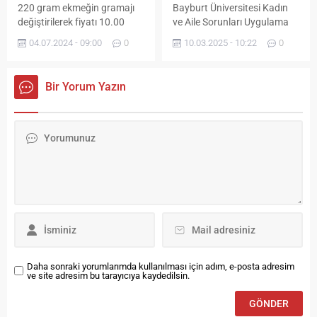
220 gram ekmeğin gramajı
Bayburt Üniversitesi Kadın
Dursunoğlu’nun yaptığı
değiştirilerek fiyatı 10.00
ve Aile Sorunları Uygulama
program, istiklal marşı,
liraya çıkarıldı. 8.5 liradan
ve Araştırma Merkezi
BAYDER...
04.07.2024 - 09:00
0
10.03.2025 - 10:22
0
satılan 220 gram ekmek, 10
(BUKAM), 8 Mart Dünya
gram daha artırılarak 1.5 lira
Kadınlar Günü'nü "Toplumda
zam ile artık 10.00 liradan
Aile ve Kadın" başlığı altında
Bir Yorum Yazın
satılacak.
düzenlenen etkinlikle kutladı.
Daha sonraki yorumlarımda kullanılması için adım, e-posta adresim
ve site adresim bu tarayıcıya kaydedilsin.