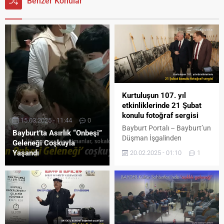
Benzer Konular
Kurtuluşun 107. yıl
etkinliklerinde 21 Şubat
konulu fotoğraf sergisi
15.03.2025 - 11:44
0
Bayburt Portalı – Bayburt’un
Bayburt’ta Asırlık “Onbeşi”
Düşman İşgalinden
Geleneği Coşkuyla
Kurtuluşu’nun 107. Yıl
Yaşandı
20.02.2025 - 01:10
1
dönümü etkinlikleri Bayburt
Belediyesi Aile Yaşam
Merkezi’nde Bayburt ve
Kurtuluş Günü
fotoğraflarından oluşan 21
Şubat konulu sergi açılışı ile
devam etti. Oldukça yoğun