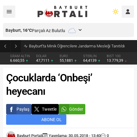
Bayburt,
16
°C
Parçalı Az Bulutlu
Bayburt’ta Minik Öğrencilere Jandarma Mesleği Tanıtıldı
GRAM ALTIN
DOLAR
EURO
STERLİN
BIST 100
6.660,55
47,7111
55,1881
64,4139
13.779,39
Çocuklarda ‘Onbeşi’
heyecanı
Paylaş
Tweetle
Gönder
ABONE OL
Bayburt Portalı
Yayınlama: 30.05.2018 - 13:40
0