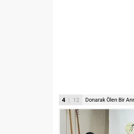
4
| 12
Donarak Ölen Bir Ann