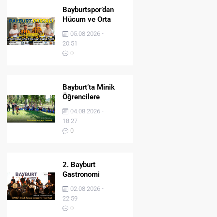
Bayburtspor’dan
Hücum ve Orta
Sahaya İki Önemli
05.08.2026 -
Takviye
20:51
0
Bayburt’ta Minik
Öğrencilere
Jandarma Mesleği
04.08.2026 -
Tanıtıldı
18:27
0
2. Bayburt
Gastronomi
Festivali BAYDER
02.08.2026 -
Müzik Korosu
22:59
Konseriyle Final
0
Yaptı