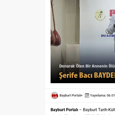
Öğreniri
Öğrenme
toplumla
değişimi
hayati ö
olarak 
temel bir
Öğrenme 
kişinin 
sonucun
izli bili
davranış
Bayburt Portalı
Yayınlama: 06.01
Bayburt Portalı
– Bayburt Tarih-Kül