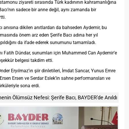
tamonu ziyareti sırasında Türk kadınının kahramanlığına
 Bacı’nın sadece bir anne değil, aynı zamanda bir
ti.
ı anısına dikilen anıtlardan da bahseden Aydemir, bu
ılmasında önem arz eden Şerife Bacı adına her yıl
pıldığını da ifade ederek sunumunu tamamladı.
 Fatih Dündar, sunumları için Muhammed Can Aydemir’e
şekkür belgesi takdim etti.
er Eryılmaz’ın şiir dinletileri, İmdat Sancar, Yunus Emre
Ersen Ersen ve Serdar Eslek’in sahne performansları ve
rküleriyle sona erdi.
enin Ölümsüz Nefesi: Şerife Bacı, BAYDER’de Anıldı