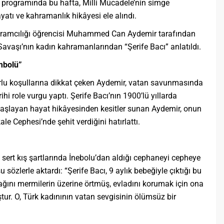
i programında bu hafta, Milli Mücadele’nin simge
ayatı ve kahramanlık hikâyesi ele alındı.
ogramcılığı öğrencisi Muhammed Can Aydemir tarafından
Savaşı’nın kadın kahramanlarından “Şerife Bacı” anlatıldı.
mbolü”
lu koşullarına dikkat çeken Aydemir, vatan savunmasında
ihi role vurgu yaptı. Şerife Bacı’nın 1900’lü yıllarda
aşlayan hayat hikâyesinden kesitler sunan Aydemir, onun
e Cephesi’nde şehit verdiğini hatırlattı.
n sert kış şartlarında İnebolu’dan aldığı cephaneyi cepheye
 sözlerle aktardı: “Şerife Bacı, 9 aylık bebeğiyle çıktığı bu
ğını mermilerin üzerine örtmüş, evladını korumak için ona
tur. O, Türk kadınının vatan sevgisinin ölümsüz bir