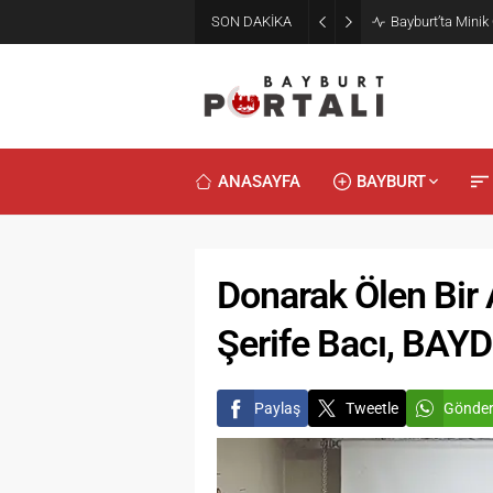
2. Bayburt Gast
SON DAKİKA
Konseriyle Final
ANASAYFA
BAYBURT
Donarak Ölen Bir
Şerife Bacı, BAYD
Paylaş
Tweetle
Gönde
Duyularl