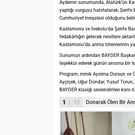
Aydemir sunumunda, Atatürk’ün Kas
yaptığı vurguyu hatırlatarak; Şerife
Cumhuriyet meşalesi olduğunu belirt
Kastamonu ve İnebolu’da Şerife Bac
fedakârlığın gelecek nesillere aktar
Kastamonu’da anma törenlerinin ya
Sunumun ardından BAYDER Başkanı
teşekkür ederek günün anısına bir te
Program; minik Aysima Dursun ve Önd
Ayçiçek, Uğur Dündar, Yusuf Torun, 
BAYDER klasiği seslendirilen koro tü
1
| 12
Donarak Ölen Bir Ann