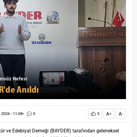
z?
(Bayburtlu Coşkun)
, istisnasız tüm
Derinden hayranlık duyduğum
rın gelişiminde ve
divan edebiyatı şairlerinden
nde geniş yer etmiş
birisidir Taşlıcalı Yahya Bey. Beş
neme sahip bir olgu
adet mesnevi tarzı eseriyle
tarih boyunca konu olmuş
hamse sahibi kabul edilir aynı
 insan işlevidir.
zamanda. Taşlıcalı Yahya’nın beş
eğitim bilimcilerce
mesnevisinden birisi 1537
çevresi ile etkileşimi
tarihinde kaleme aldığı Şah u
da meydana gelen kalıcı
Geda adlı eseridir. ‘On Yedinci
şsel, duyuşsal ve
Asırda Bir Bahar...
sal...
A
A
.2026 - 11:08
0
5
+
-
tür ve Edebiyat Derneği (BAYDER) tarafından geleneksel