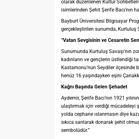
olarak düzenlenen Kültür Sohbetler
isimlerinden Şehit Şerife Bacı’nın h
Bayburt Üniversitesi Bilgisayar Pr
gerçekleştirilen sunumda, Kurtuluş 
“Vatan Sevgisinin ve Cesaretin Se
Sunumunda Kurtuluş Savaşı’nın zor
kadınların ve gençlerin üstlendiği tar
Kastamonu’nun Seydiler ilçesinde b
henüz 16 yaşındayken eşini Çanakkal
Kağnı Başında Gelen Şehadet
Aydemir, Şerife Bacı’nın 1921 yılını
ulaştırmak için verdiği mücadeleyi şu
yolda cephane ıslanmasın diye kaza
sıkıca sarılarak donarak şehit olmuş
sembolüdür.”