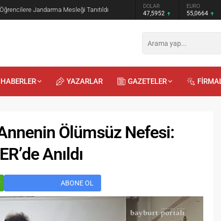
ronomi Festivali BAYDER Müzik Korosu
GRAM ALTIN
DOLAR
 Yaptı
6.528,76
47,5952
HABERLER
YAZARLAR
GAZETELER
FİRMA
 Annenin Ölümsüz Nefesi:
ER’de Anıldı
Recep
Kayalı
Önder
Eryılmaz
29.04.2026 - 12:23
23.07.2025 - 13:00
r
ABONE OL
a mı, Duygularla mı
Bilinmeyen Bayburtlu Şairler 3