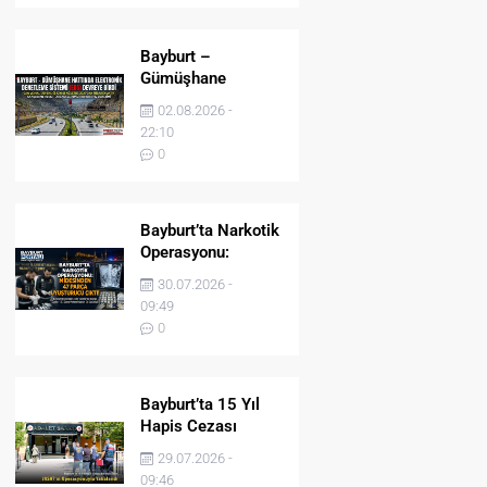
Bayburt –
Gümüşhane
Hattında Elektronik
02.08.2026 -
Denetleme Sistemi
22:10
(EDS) Devreye Girdi
0
Bayburt’ta Narkotik
Operasyonu:
Midesinden 47
30.07.2026 -
Parça Uyuşturucu
09:49
Çıktı!
0
Bayburt’ta 15 Yıl
Hapis Cezası
Bulunan Şahıs
29.07.2026 -
JASAT’ın
09:46