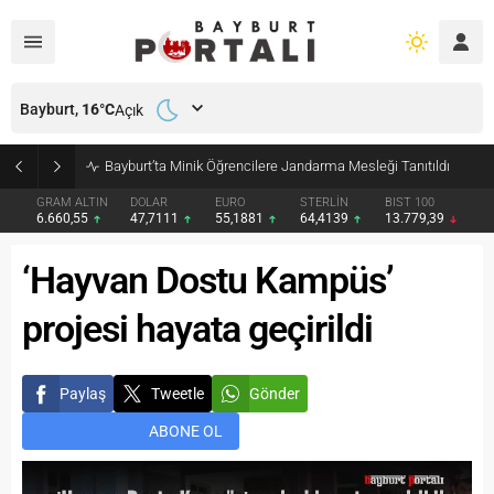
Bayburt,
16
°C
Açık
Bayburt’ta Minik Öğrencilere Jandarma Mesleği Tanıtıldı
GRAM ALTIN
DOLAR
EURO
STERLİN
BIST 100
6.660,55
47,7111
55,1881
64,4139
13.779,39
‘Hayvan Dostu Kampüs’
projesi hayata geçirildi
Paylaş
Tweetle
Gönder
ABONE OL