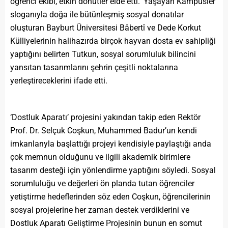
öğrenci ekibi, etkin dönütler elde etti. ‘Yaşayan Kampüsler’
sloganıyla doğa ile bütünleşmiş sosyal donatılar
oluşturan Bayburt Üniversitesi Bâbertî ve Dede Korkut
Külliyelerinin halihazırda birçok hayvan dosta ev sahipliği
yaptığını belirten Tutkun, sosyal sorumluluk bilincini
yansıtan tasarımlarını şehrin çeşitli noktalarına
yerleştireceklerini ifade etti.
‘Dostluk Aparatı’ projesini yakından takip eden Rektör
Prof. Dr. Selçuk Coşkun, Muhammed Badur’un kendi
imkanlarıyla başlattığı projeyi kendisiyle paylaştığı anda
çok memnun olduğunu ve ilgili akademik birimlere
tasarım desteği için yönlendirme yaptığını söyledi. Sosyal
sorumluluğu ve değerleri ön planda tutan öğrenciler
yetiştirme hedeflerinden söz eden Coşkun, öğrencilerinin
sosyal projelerine her zaman destek verdiklerini ve
Dostluk Aparatı Geliştirme Projesinin bunun en somut