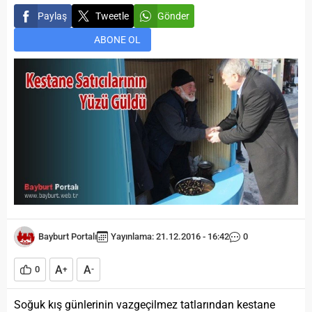
Paylaş
Tweetle
Gönder
ABONE OL
Bayburt Portalı
Yayınlama: 21.12.2016 - 16:42
0
A
A
0
+
-
Soğuk kış günlerinin vazgeçilmez tatlarından kestane