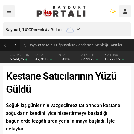
Bayburt,
14
°C
Parçalı Az Bulutlu
Bayburt’ta Minik Öğrencilere Jandarma Mesleği Tanıtıldı
GRAM ALTIN
DOLAR
EURO
STERLİN
BIST 100
6.544,76
47,7013
55,0086
64,2273
13.798,82
Kestane Satıcılarının Yüzü
Güldü
Soğuk kış günlerinin vazgeçilmez tatlarından kestane
soğukların kendini iyice hissettirmeye başladığı
bugünlerde tezgâhlarda yerini almaya başladı. İşte
detaylar…