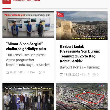
“Mimar Sinan Sergisi”
Bayburt Emlak
okullarda görücüye çıktı
Piyasasında Son Durum:
100 Temel Eser Sahiplerini
Temmuz 2025’te Kaç
Anma programları
Konut Satıldı?
kapsamında Bayburt Mesleki
Bayburt Portalı – Temmuz
ve Teknik Anadolu Lisesi 9/B
09.01.2016 - 11:42
0
2025’te Türkiye genelinde
sınıfı öğrencileri Ali Yahya
13.08.2025 - 11:44
0
konut satışları bir önceki yıla
KALDIRIM, Yusuf YILMAZ ve
göre %12,4’lük bir artışla 142
Bayram AKDAŞ hazırladıkları
bin 858’e ulaşırken, bu
Mimar Sinan eserlerinin
artıştan Bayburt da payına
fotoğraflarıyla okul okul
düşeni aldı. 93 konut
dolaşarak Mimar Sinan’ı
satışının gerçekleştiği
tanıtmaya çalışıyorlar. Bu
Bayburt, Türkiye genelinde
hafta il merkezindeki