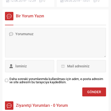
12.06.2019 - 12:29
0
04.05.2019 - 13:01
0
çalışması gerçekleştirilecek.
özel eğitim öğrencileriyle bir
Kültür ve Turizm Bakanlığı
araya geldi.
tarafından hayata geçirilen
Bir Yorum Yazın
“Türk Masal Külliyatı” projesi
ile halk kültürü
araştırmacıları bugüne kadar
38 ilde 278 masal derledi. Bu
kapsamda Dede Korkut
hikayelerinin dilden dile
dolaştığı Bayburt’ta da
masal derleme çalışmaları
gerçekleştirilecek....
Daha sonraki yorumlarımda kullanılması için adım, e-posta adresim
ve site adresim bu tarayıcıya kaydedilsin.
Ziyaretçi Yorumları - 0 Yorum