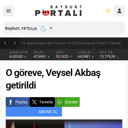
Bayburt,
16
°C
Açık
Bayburt’ta Minik Öğrencilere Jandarma Mesleği Tanıtıldı
GRAM ALTIN
DOLAR
EURO
STERLİN
BIST 100
6.655,83
47,6961
55,1622
64,3981
13.779,39
O göreve, Veysel Akbaş
getirildi
Paylaş
Tweetle
Gönder
ABONE OL