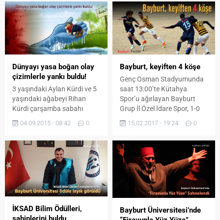
Dünyayı yasa boğan olay
Bayburt, keyiften 4 köşe
çizimlerle yankı buldu!
Genç Osman Stadyumunda
3 yaşındaki Aylan Kürdi ve 5
saat 13:00’te Kütahya
yaşındaki ağabeyi Rihan
Spor’u ağırlayan Bayburt
Kürdi çarşamba sabahı
Grup İl Özel İdare Spor, 1-0
Bodrum’da kıyıya vurmuş bir
geriye düştüğü karşılaşmayı
04.09.2015 - 08:42
0
15.02.2017 - 19:24
0
şekilde fotoğraflanmıştı. İki
4-1'lik farklı skorla kazandı.
kardeş de Yunanistan’ın Kos
adasına giderken bindikleri
botun batması sonucu
hayatlarını kaybetmişlerdi.
Bodrum’da meydana gelen
bu olaya bütün dünyayı
üzdü…
İKSAD Bilim Ödülleri,
Bayburt Üniversitesi’nde
sahiplerini buldu