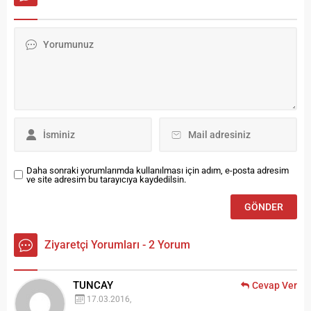
attı. Sürdürülebilir kalkınma
yeni nesillere tanıtılması
programları çerçevesinde
amacıyla Tuzcuzade Mahalle
organik üretimi kurumsal
Odası’nda düzenlenen
politikaya dönüştüren
programda Vali Pehlivan
Bayburt Üniversitesi, ürün
öğrencilerle tecrübelerini
gamını ve rekolteyi her geçen
paylaşıp tavsiyelerde
gün arttırıyor. Daha önce
bulundu. Mahalle Odaları’nın
kurt üzümü (Goji...
Bayburt ilimizde sosyal
faaliyetlere ev sahipliği
yapan...
Daha sonraki yorumlarımda kullanılması için adım, e-posta adresim
ve site adresim bu tarayıcıya kaydedilsin.
Ziyaretçi Yorumları - 2 Yorum
TUNCAY
Cevap Ver
17.03.2016,