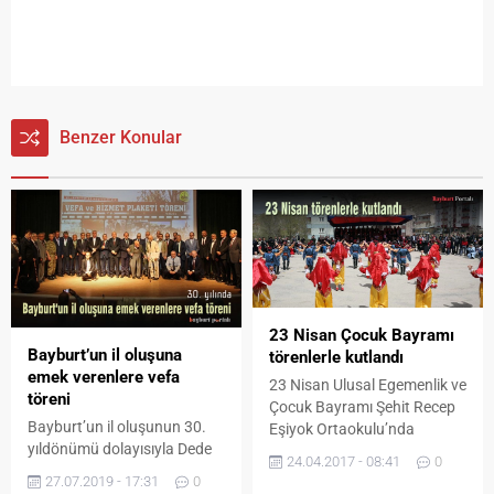
Benzer Konular
23 Nisan Çocuk Bayramı
Bayburt’un il oluşuna
törenlerle kutlandı
emek verenlere vefa
23 Nisan Ulusal Egemenlik ve
töreni
Çocuk Bayramı Şehit Recep
Bayburt’un il oluşunun 30.
Eşiyok Ortaokulu’nda
yıldönümü dolayısıyla Dede
düzenlenen törenlerle
24.04.2017 - 08:41
0
Korkut Kültür ve Sanat
kutlandı.
27.07.2019 - 17:31
0
Şölenleri kapsamında