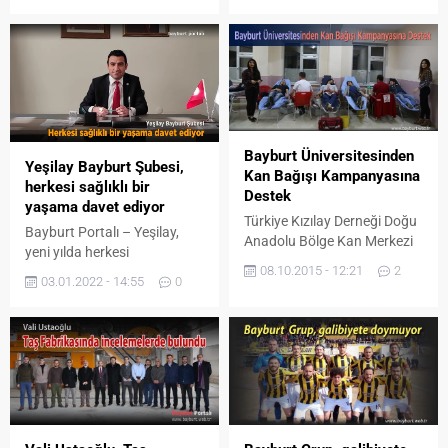
Bayburt Belediyesi
tarafından kentin il olmasına
emek verenler için vefa töreni
düzenlendi. 21 Haziran 1989
yılında Gümüşhane’den
ayrılarak vilayet konumuna
geçen Bayburt’un il oluşunun
Bayburt Üniversitesinden
30. yıldönümü dolayısıyla
Yeşilay Bayburt Şubesi,
Kan Bağışı Kampanyasına
Bayburt Belediyesi’nce
herkesi sağlıklı bir
Destek
organize edilen vefa
yaşama davet ediyor
töreninde vilayet olmasında
Türkiye Kızılay Derneği Doğu
Bayburt Portalı – Yeşilay,
emeği geçenlere...
Anadolu Bölge Kan Merkezi
yeni yılda herkesi
bölgede önemli oranda kan
08.10.2015 - 12:21
2
bağımlılıklardan uzak sağlıklı
desteğinde bulunan Bayburt
03.01.2022 - 14:55
0
bir yaşama davet ediyor. Bir
Üniversitesinde kan bağışı
asrı aşkın süredir
kampanyası düzenledi.
bağımlılıklarla mücadelesini
Bayburt Üniversitesi Rektörü
sürdüren Yeşilay, 2022
Prof. Dr. Selçuk Coşkun,
yılında herkesi
üniversite akademisyenleri,
bağımlılıklardan uzak, iyi ve
idari personel ve öğrenciler
sağlıklı bir yaşam kararı
Türkiye Kızılay Derneği Doğu
almaya çağırıyor. 7’den 77’ye
Anadolu Bölge Kan