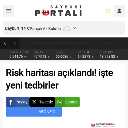
Bayburt,
14
°C
Parçalı Az Bulutlu
Bayburt’ta Minik Öğrencilere Jandarma Mesleği Tanıtıldı
GRAM ALTIN
DOLAR
EURO
STERLİN
BIST 100
6.544,76
47,7013
55,0086
64,2273
13.798,82
Risk haritası açıklandı! işte
yeni tedbirler
Paylaş
Tweetle
Gönder
ABONE OL