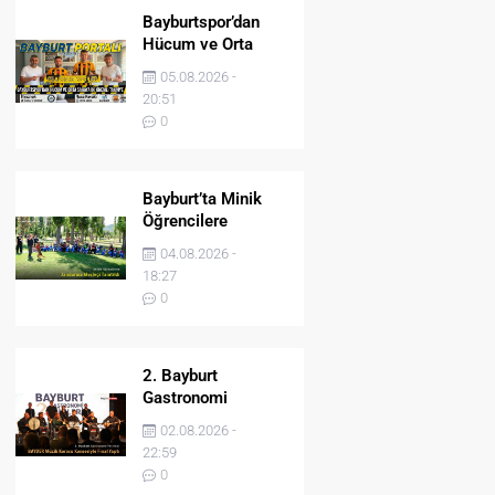
Bayburtspor’dan
Hücum ve Orta
Sahaya İki Önemli
05.08.2026 -
Takviye
20:51
0
Bayburt’ta Minik
Öğrencilere
Jandarma Mesleği
04.08.2026 -
Tanıtıldı
18:27
0
2. Bayburt
Gastronomi
Festivali BAYDER
02.08.2026 -
Müzik Korosu
22:59
Konseriyle Final
0
Yaptı