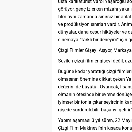
usta karikatürist Varol Yaşaroğlu sö
görüyor, genç izlerken mizahı yakalıyo
film aynı zamanda sınırsız bir anlat
ve prodüksiyon sınırları vardır. An
dünyalar, daha cesur hikâyeler ve d
sinemaya “farklı bir deneyim” için gi
Çizgi Filmler Gişeyi Aşıyor, Marka
Sevilen çizgi filmler gişeyi değil, 
Bugüne kadar yarattığı çizgi filmleri
olmasının önemine dikkat çeken Yaş
değerini de büyütür. Oyuncak, lisans
olmanın ötesinde bir evrene dönüşebi
iyimser bir tonla çıkar seyircinin ka
gişede sürdürülebilir başarıyı getir
Yapım aşaması 3 yıl süren, 22 Mayıs
Çizgi Film Makinesi’nin kısaca konu