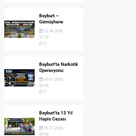
Bayburt –
Gümüşhane
Hattında Elektronik
02.08.2026 -
Denetleme Sistemi
22:10
(EDS) Devreye Girdi
0
Bayburt’ta Narkotik
Operasyonu:
Midesinden 47
30.07.2026 -
Parça Uyuşturucu
09:49
Çıktı!
0
Bayburt’ta 15 Yıl
Hapis Cezası
Bulunan Şahıs
29.07.2026 -
JASAT’ın
09:46