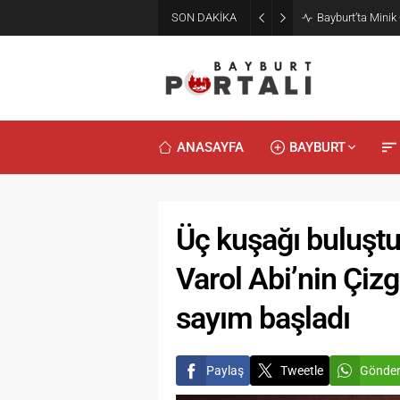
2. Bayburt Gast
SON DAKİKA
Konseriyle Final
ANASAYFA
BAYBURT
Üç kuşağı buluştu
Varol Abi’nin Çizg
sayım başladı
Paylaş
Tweetle
Gönde
Duyularl