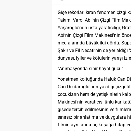
Gişe rekorları kıran fenomen çizgi k
Takım: Varol Abi’nin Çizgi Film Makin
Yaşaroğlu’nun usta yaratıcılığı, Gra
Abi’nin Çizgi Film Makinesi’nin önc
mecralarında büyük ilgi gördü. Süpe
Şakir ve Fil Necati’nin de yer aldığı
dünyası, iyiler ve kötülerin yarışı i
“Animasyonda sınır hayal gücü”
Yönetmen koltuğunda Haluk Can Diz
Can Dizdaroğlu’nun yazdığı çizgi fi
çocukların hem de yetişkinlerin kalb
Makinesi’nin yaratıcısı ünlü karik
gişede tercih edilmesinin ve filmleri
sınırsız bir anlatıma ve duygulara hit
filmin aynı anda üç kuşağa hitap e