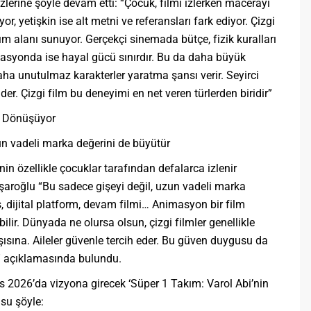
zlerine şöyle devam etti: “Çocuk, filmi izlerken macerayı
r, yetişkin ise alt metni ve referansları fark ediyor. Çizgi
ım alanı sunuyor. Gerçekçi sinemada bütçe, fizik kuralları
imasyonda ise hayal gücü sınırdır. Bu da daha büyük
aha unutulmaz karakterler yaratma şansı verir. Seyirci
der. Çizgi film bu deneyimi en net veren türlerden biridir”
ya Dönüşüyor
uzun vadeli marka değerini de büyütür
nin özellikle çocuklar tarafından defalarca izlenir
aroğlu “Bu sadece gişeyi değil, uzun vadeli marka
, dijital platform, devam filmi… Animasyon bir film
lir. Dünyada ne olursa olsun, çizgi filmler genellikle
rşısına. Aileler güvenle tercih eder. Bu güven duygusu da
ir” açıklamasında bulundu.
 2026’da vizyona girecek ‘Süper 1 Takım: Varol Abi’nin
su şöyle: