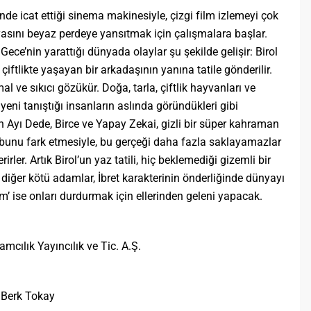
nde icat ettiği sinema makinesiyle, çizgi film izlemeyi çok
asını beyaz perdeye yansıtmak için çalışmalara başlar.
Gece’nin yarattığı dünyada olaylar şu şekilde gelişir: Birol
iftlikte yaşayan bir arkadaşının yanına tatile gönderilir.
al ve sıkıcı gözükür. Doğa, tarla, çiftlik hayvanları ve
eni tanıştığı insanların aslında göründükleri gibi
an Ayı Dede, Birce ve Yapay Zekai, gizli bir süper kahraman
n bunu fark etmesiyle, bu gerçeği daha fazla saklayamazlar
rler. Artık Birol’un yaz tatili, hiç beklemediği gizemli bir
iğer kötü adamlar, İbret karakterinin önderliğinde dünyayı
m’ ise onları durdurmak için ellerinden geleni yapacak.
cılık Yayıncılık ve Tic. A.Ş.
 Berk Tokay