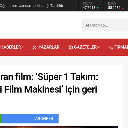
ronomi Festivali BAYDER Müzik Korosu
GRAM ALTIN
DOLAR
 Yaptı
6.544,76
47,7013
HABERLER
YAZARLAR
GAZETELER
FİRMA
ran film: ‘Süper 1 Takım:
i Film Makinesi’ için geri
Recep
Kayalı
Önder
Eryılmaz
29.04.2026 - 12:23
23.07.2025 - 13:00
r
ABONE OL
a mı, Duygularla mı
Bilinmeyen Bayburtlu Şairler 3