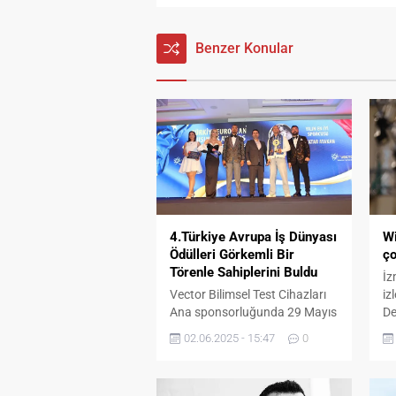
Benzer Konular
4.Türkiye Avrupa İş Dünyası
Wi
Ödülleri Görkemli Bir
ço
Törenle Sahiplerini Buldu
İz
Vector Bilimsel Test Cihazları
iz
Ana sponsorluğunda 29 Mayıs
De
2025’te İstanbul’da
ka
02.06.2025 - 15:47
0
düzenlenen 4. Türkiye Avrupa
sa
İş Dünyası Ödülleri, iş
Nu
dünyasının önde gelen
Be