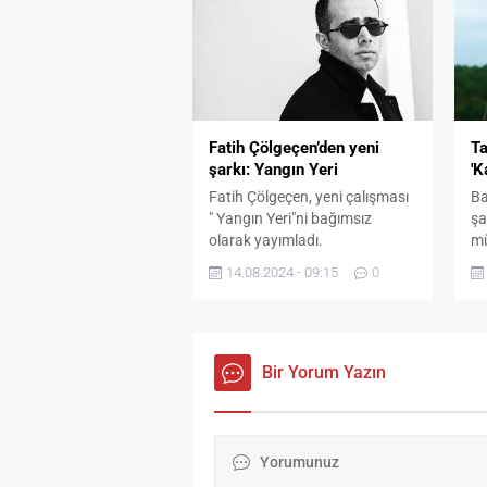
isimlerini bir araya getiren
or
görkemli bir törenle sahiplerini
et
buldu. Etkinlik, İstanbul’un
is
Fethi’nin 572. yılına özel olarak
Ec
hazırlanan sahne gösterileriyle
bi
taçlandırıldı. Tören, BHS
ço
Group Medya Atakan TAŞUR &
Wi
Fatih Çölgeçen’den yeni
Ta
Koray BOZAT...
şarkı: Yangın Yeri
'K
Fatih Çölgeçen, yeni çalışması
Ba
" Yangın Yeri"ni bağımsız
şa
olarak yayımladı.
mü
ve
14.08.2024 - 09:15
0
şa
kl
Oğ
ya
Bir Yorum Yazın
ba
ve
çe
ve
he