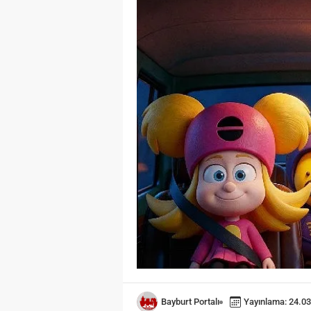
Öğreniri
Öğrenme,
toplumla
değişimi
hayati ö
olarak t
temel bir
Öğrenme 
kişinin ç
sonucund
izli bili
davranışs
Bayburt Portalı
Yayınlama: 24.03