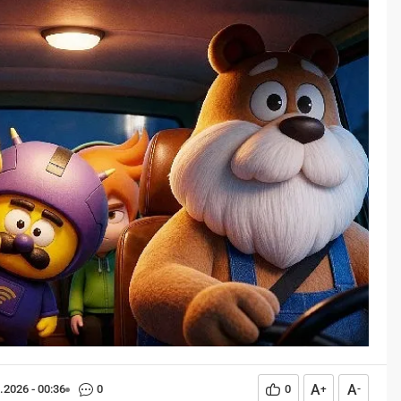
z?
(Bayburtlu Coşkun)
 istisnasız tüm
Derinden hayranlık duyduğum
rın gelişiminde ve
divan edebiyatı şairlerinden
nde geniş yer etmiş
birisidir Taşlıcalı Yahya Bey. Beş
neme sahip bir olgu
adet mesnevi tarzı eseriyle
arih boyunca konu olmuş
hamse sahibi kabul edilir aynı
 insan işlevidir.
zamanda. Taşlıcalı Yahya’nın beş
eğitim bilimcilerce
mesnevisinden birisi 1537
evresi ile etkileşimi
tarihinde kaleme aldığı Şah u
a meydana gelen kalıcı
Geda adlı eseridir. ‘On Yedinci
şsel, duyuşsal ve
Asırda Bir Bahar...
al...
A
A
.2026 - 00:36
0
0
+
-