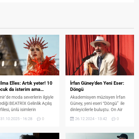
lma Elles: Artık yeter! 10
İrfan Güney’den Yeni Eser:
cuk da isterim ama…
Döngü
mir’de moda severlerin ilgiyle
Akademisyen müzisyen İrfan
lediği BEATRİX Gelinlik Açılış
Güney, yeni eseri “Döngü” ile
filesi, ünlü isimlerin
dinleyicilerle buluştu. On Air
tılımıyla renkli görüntülere
Music Co. markasıyla
31.10.2025 - 16:28
0
26.12.2024 - 13:42
0
hne oldu. Mustafa ve Zehra
yayımlanan eserin bestesi
r Akalın’ın ev sahipliğinde,
Güney’e aitken, senfonik
hrem Turan Ajans
düzenlemesi müzik dünyasının