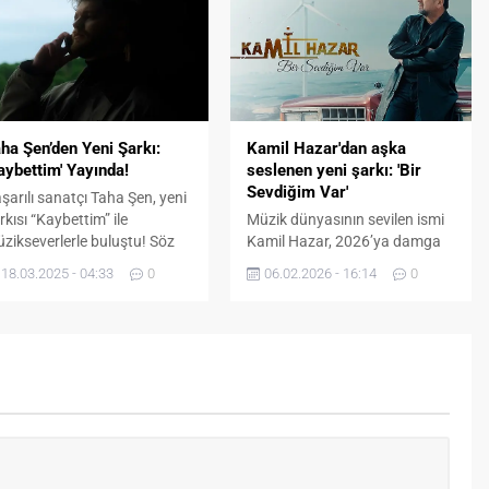
ganizasyonuyla gerçekleşen
duayen ismi Turhan
kinlikte podyuma çıkan
Yükseler tarafından yapıldı.
imler arasında Wilma Elles ve
Kapak tasarımında
e Gürsel de vardı. Yaklaşık
ise Sudenaz Öner’in imzası var.
r ay önce dördüncü
Öner, Acıbadem Üniversitesi
cuğunu dünyaya getiren
Mühendislik ve Doğa Bilimleri
lma Elles,...
Fakültesi öğrencisi olarak
ha Şen’den Yeni Şarkı:
Kamil Hazar'dan aşka
yeteneğini bu çalışmayla bir
aybettim' Yayında!
seslenen yeni şarkı: 'Bir
kez daha ortaya...
Sevdiğim Var'
şarılı sanatçı Taha Şen, yeni
rkısı “Kaybettim” ile
Müzik dünyasının sevilen ismi
zikseverlerle buluştu! Söz
Kamil Hazar, 2026’ya damga
 müziği kendisine ait olan
vurmaya hazırlanan yeni
18.03.2025 - 04:33
0
06.02.2026 - 16:14
0
rkının aranjesini Can Tosun,
şarkısı “Bir Sevdiğim Var” ile
ip yönetmenliğini ise Onur
dinleyicileriyle buluştu. Hem
uz üstlendi. Müziğe genç
şarkısı hem de klibiyle büyük
şlarda ilgi duymaya
ses getirmesi beklenen
şlayan Taha Şen, üretkenliği
çalışma, romantik atmosferiyle
 kendine özgü tarzıyla dikkat
dikkat çekiyor. Söz ve müziği
kiyor. Dinleyicilerine samimi
Kamil Hazar’a ait olan “Bir
 güçlü şarkılar sunmayı
Sevdiğim Var”, güçlü melodisi
defleyen sanatçı, müzik...
ve duygusal anlatımıyla aşkı
merkezine alıyor....