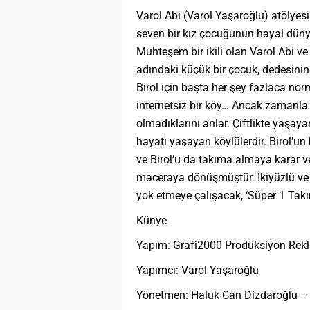
Varol Abi (Varol Yaşaroğlu) atölyesi
seven bir kız çocuğunun hayal düny
Muhteşem bir ikili olan Varol Abi ve 
adındaki küçük bir çocuk, dedesinin ç
Birol için başta her şey fazlaca norm
internetsiz bir köy… Ancak zamanla y
olmadıklarını anlar. Çiftlikte yaşay
hayatı yaşayan köylülerdir. Birol’u
ve Birol’u da takıma almaya karar veri
maceraya dönüşmüştür. İkiyüzlü ve d
yok etmeye çalışacak, ‘Süper 1 Takı
Künye
Yapım: Grafi2000 Prodüksiyon Reklam
Yapımcı: Varol Yaşaroğlu
Yönetmen: Haluk Can Dizdaroğlu –