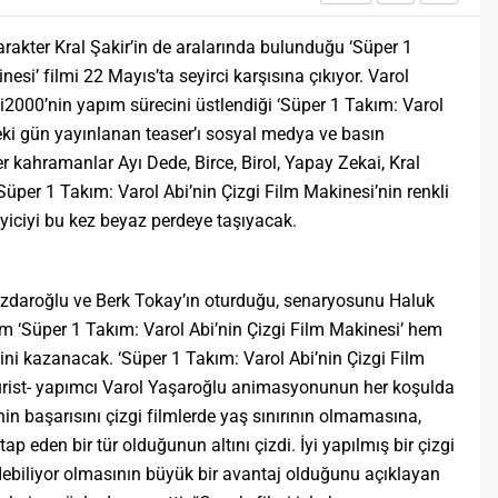
arakter Kral Şakir’in de aralarında bulunduğu ‘Süper 1
esi’ filmi 22 Mayıs’ta seyirci karşısına çıkıyor. Varol
fi2000’nin yapım sürecini üstlendiği ‘Süper 1 Takım: Varol
eki gün yayınlanan teaser’ı sosyal medya ve basın
r kahramanlar Ayı Dede, Birce, Birol, Yapay Zekai, Kral
 ‘Süper 1 Takım: Varol Abi’nin Çizgi Film Makinesi’nin renkli
zleyiciyi bu kez beyaz perdeye taşıyacak.
daroğlu ve Berk Tokay’ın oturduğu, senaryosunu Haluk
lm ‘Süper 1 Takım: Varol Abi’nin Çizgi Film Makinesi’ hem
ini kazanacak. ‘Süper 1 Takım: Varol Abi’nin Çizgi Film
atürist- yapımcı Varol Yaşaroğlu animasyonunun her koşulda
nin başarısını çizgi filmlerde yaş sınırının olmamasına,
ap eden bir tür olduğunun altını çizdi. İyi yapılmış bir çizgi
debiliyor olmasının büyük bir avantaj olduğunu açıklayan