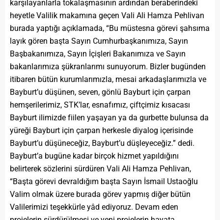
karşılayanlarla tokalaşmasının ardından beraberindeki
heyetle Valilik makamına geçen Vali Ali Hamza Pehlivan
burada yaptığı açıklamada, “Bu müstesna görevi şahsıma
layık gören başta Sayın Cumhurbaşkanımıza, Sayın
Başbakanımıza, Sayın İçişleri Bakanımıza ve Sayın
bakanlarımıza şükranlarımı sunuyorum. Bizler bugünden
itibaren bütün kurumlarımızla, mesai arkadaşlarımızla ve
Bayburt’u düşünen, seven, gönlü Bayburt için çarpan
hemşerilerimiz, STK’lar, esnafımız, çiftçimiz kısacası
Bayburt ilimizde fiilen yaşayan ya da gurbette bulunsa da
yüreği Bayburt için çarpan herkesle diyalog içerisinde
Bayburt’u düşüneceğiz, Bayburt’u düşleyeceğiz.” dedi.
Bayburt’a bugüne kadar birçok hizmet yapıldığını
belirterek sözlerini sürdüren Vali Ali Hamza Pehlivan,
“Başta görevi devraldığım başta Sayın İsmail Ustaoğlu
Valim olmak üzere burada görev yapmış diğer bütün
Valilerimizi teşekkürle yâd ediyoruz. Devam eden
projelerin sürdürülmesi ve yeni projelerin hayata