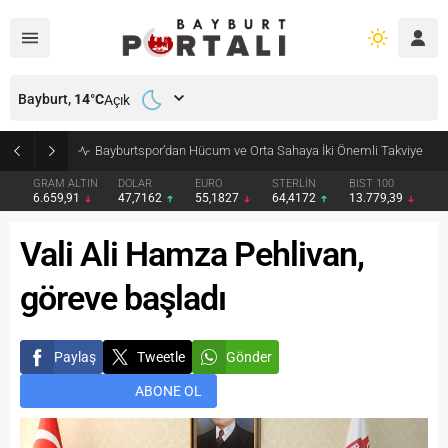
Bayburt,
14
°C
Açık
Bayburt’ta Minik Öğrencilere Jandarma Mesleği Tanıtıldı
GRAM ALTIN
DOLAR
EURO
STERLİN
BIST 100
6.659,91
47,7162
55,1827
64,4172
13.779,39
Vali Ali Hamza Pehlivan,
göreve başladı
Paylaş
Tweetle
Gönder
ABONE OL