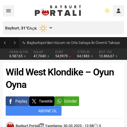
Bayburt,
31
°C
Açık
GRAM ALTIN
DOLAR
EURO
STERLİN
BIST 100
6.587,65
47,7040
54,9979
64,1883
13.866,67
Wild West Klondike – Oyun
Oyna
Paylaş
Tweetle
Gönder
ABONE OL
Bayburt Portalı
Yayınlama: 30.03.2025 - 12:38
0