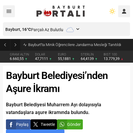
Bayburt,
16
°C
Parçalı Az Bulutlu
Bayburt’ta Minik Öğrencilere Jandarma Mesleği Tanıtıldı
GRAM ALTIN
DOLAR
EURO
STERLİN
BIST 100
6.660,55
47,7111
55,1881
64,4139
13.779,39
Bayburt Belediyesi’nden
Aşure İkramı
Bayburt Belediyesi Muharrem Ayı dolayısıyla
vatandaşlara aşure ikramında bulundu.
Paylaş
Tweetle
Gönder