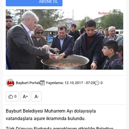
ABONE OL
Bayburt Portalı
Yayınlama: 12.10.2017 - 07:23
0
A
A
0
+
-
Bayburt Belediyesi Muharrem Ayı dolayısıyla
vatandaşlara aşure ikramında bulundu.
Türk Dünyası Parkında gerçekleşen etkinliğe Belediye