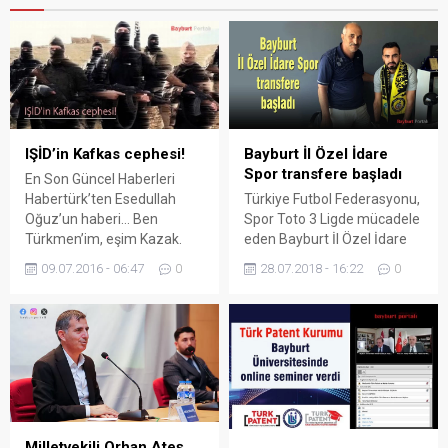
IŞİD’in Kafkas cephesi!
Bayburt İl Özel İdare
Spor transfere başladı
En Son Güncel Haberleri
Habertürk’ten Esedullah
Türkiye Futbol Federasyonu,
Oğuz’un haberi… Ben
Spor Toto 3 Ligde mücadele
Türkmen’im, eşim Kazak.
eden Bayburt İl Özel İdare
Orta Asya sık sık gittiğim bir
Gençlik ve Spor Kulübünde
09.07.2016 - 06:47
0
28.07.2018 - 16:22
0
yer. 29 Haziran’da İstanbul
transfer çalışmaları tüm
Atatürk Havalimanı’nı kana
hızıyla devam ediyor. TFF 3
bulayan 3 teröristten 2’sinin
Lig de mücadele eden
Orta Asyalı, 1’inin Kafkasyalı
Bayburt Spor ; Nazilli
olması, bölgedeki
Belediye Spor ‘dan Serdar
radikalleşmenin boyutlarının
Eyilik ile 2 yıllık sözleşme
Türkiye’de iyiden iyiye merak
imzalandı. Bayburt İl Özel
edilmesine yol açtı. Aslında
İdare Gençlik ve Spor Kulüp
bu durum, bir günde
Başkanı...
Milletvekili Orhan Ateş,