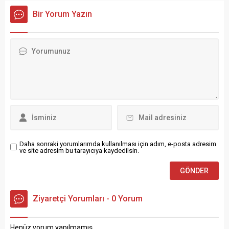
dönümü münasebetiyle
kapsamında 85 hak sahibine
Bir Yorum Yazın
düzenlediği 10 Kasım Anma
evlerinin anahtarları teslim
Etkinlikleri kapsamında;
edildi. Tuzcuzade
Atatürk’ü Anma Koşusu, şiir
Mahallesi’nde yürütülen
dinletisi ve konferans
proje kapsamında, konut
gerçekleştirildi. Spor
karşılığı anlaşma sağlayan
Bilimleri Fakültesinin
107 hak sahibinden işlemleri
hazırlıklarını haftalar
tamamlanan 85 vatandaş,
öncesinden başlattığı 10
düzenlenen törenle yeni
Kasım Atatürk’ü Anma
evlerinin anahtarlarını teslim
Koşusuna katılan öğrenciler,
aldı. “Bayburt’un Yeniden
09.05’teki saygı duruşunun
İnşası İçin...
ardından Atatürk’ün
gençliğe...
Daha sonraki yorumlarımda kullanılması için adım, e-posta adresim
ve site adresim bu tarayıcıya kaydedilsin.
Ziyaretçi Yorumları - 0 Yorum
Henüz yorum yapılmamış.