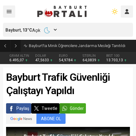
Bayburt,
13
°C
Açık
Bayburt’ta Minik Öğrencilere Jandarma Mesleği Tanıtıldı
GRAM ALTIN
DOLAR
EURO
STERLİN
BIST 100
6.495,07
47,5633
54,9784
64,0839
13.703,13
Bayburt Trafik Güvenliği
Çalıştayı Yapıldı
Paylaş
Tweetle
Gönder
ABONE OL