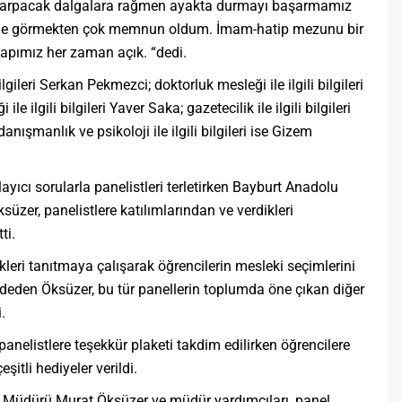
 çarpacak dalgalara rağmen ayakta durmayı başarmamız
sinde görmekten çok memnun oldum. İmam-hatip mezunu bir
 kapımız her zaman açık. “dedi.
lgileri Serkan Pekmezci; doktorluk mesleği ile ilgili bilgileri
ilgili bilgileri Yaver Saka; gazetecilik ile ilgili bilgileri
ışmanlık ve psikoloji ile ilgili bilgileri ise Gizem
ayıcı sorularla panelistleri terletirken Bayburt Anadolu
zer, panelistlere katılımlarından ve verdikleri
ti.
leri tanıtmaya çalışarak öğrencilerin mesleki seçimlerini
deden Öksüzer, bu tür panellerin toplumda öne çıkan diğer
.
nelistlere teşekkür plaketi takdim edilirken öğrencilere
şitli hediyeler verildi.
 Müdürü Murat Öksüzer ve müdür yardımcıları, panel