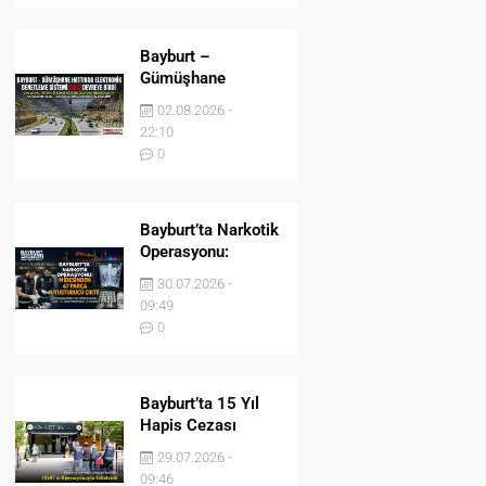
Bayburt –
Gümüşhane
Hattında Elektronik
02.08.2026 -
Denetleme Sistemi
22:10
(EDS) Devreye Girdi
0
Bayburt’ta Narkotik
Operasyonu:
Midesinden 47
30.07.2026 -
Parça Uyuşturucu
09:49
Çıktı!
0
Bayburt’ta 15 Yıl
Hapis Cezası
Bulunan Şahıs
29.07.2026 -
JASAT’ın
09:46