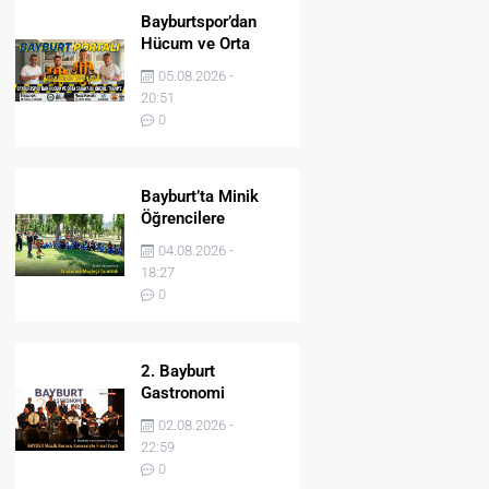
Bayburtspor’dan
Hücum ve Orta
Sahaya İki Önemli
05.08.2026 -
Takviye
20:51
0
Bayburt’ta Minik
Öğrencilere
Jandarma Mesleği
04.08.2026 -
Tanıtıldı
18:27
0
2. Bayburt
Gastronomi
Festivali BAYDER
02.08.2026 -
Müzik Korosu
22:59
Konseriyle Final
0
Yaptı