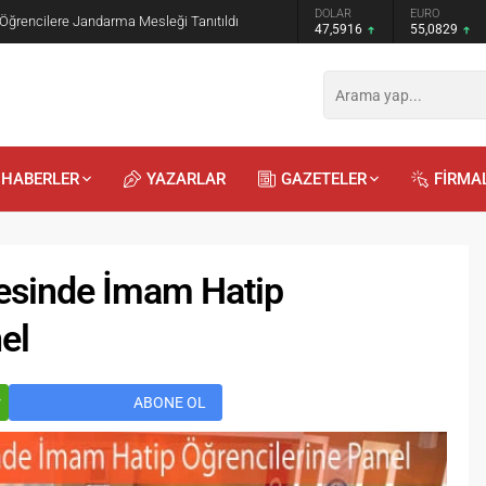
GRAM ALTIN
DOLAR
EURO
 Öğrencilere Jandarma Mesleği Tanıtıldı
6.521,34
47,5916
55,0829
HABERLER
YAZARLAR
GAZETELER
FİRMA
tesinde İmam Hatip
el
Recep
Kayalı
29.04.2026 - 12:23
r
ABONE OL
Duyularla mı, Duygularla mı