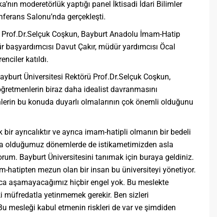
nın moderetörlük yaptığı panel İktisadi İdari Bilimler
ferans Salonu’nda gerçekleşti.
ü Prof.Dr.Selçuk Coşkun, Bayburt Anadolu İmam-Hatip
r başyardımcısı Davut Çakır, müdür yardımcısı Öcal
nciler katıldı.
ayburt Üniversitesi Rektörü Prof.Dr.Selçuk Coşkun,
öğretmenlerin biraz daha idealist davranmasını
nlerin bu konuda duyarlı olmalarının çok önemli olduğunu
bir ayrıcalıktır ve ayrıca imam-hatipli olmanın bir bedeli
da olduğumuz dönemlerde de istikametimizden asla
m. Bayburt Üniversitesini tanımak için buraya geldiniz.
-hatipten mezun olan bir insan bu üniversiteyi yönetiyor.
ınca aşamayacağımız hiçbir engel yok. Bu meslekte
 müfredatla yetinmemek gerekir. Ben sizleri
u mesleği kabul etmenin riskleri de var ve şimdiden