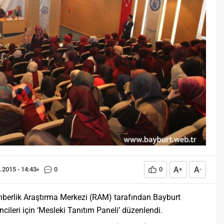
Öğreniriz?
Öğrenme, istisnasız tüm
toplumların gelişiminde ve
değişiminde geniş yer etmiş
hayati öneme sahip bir olgu
olarak tarih boyunca konu olmuş
temel bir insan işlevidir.
Öğrenme eğitim bilimcilerce
kişinin çevresi ile etkileşimi
sonucunda meydana gelen kalıcı
izli bilişsel, duyuşsal ve
davranışsal...
A
A
.2015 - 14:43
0
0
+
-
hberlik Araştırma Merkezi (RAM) tarafından Bayburt
ileri için ‘Mesleki Tanıtım Paneli’ düzenlendi.