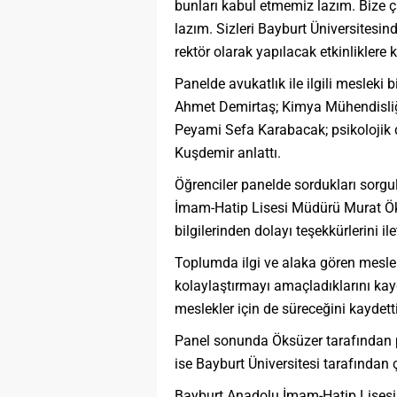
bunları kabul etmemiz lazım. Bize
lazım. Sizleri Bayburt Üniversite
rektör olarak yapılacak etkinliklere
Panelde avukatlık ile ilgili mesleki bi
Ahmet Demirtaş; Kimya Mühendisliği ile 
Peyami Sefa Karabacak; psikolojik dan
Kuşdemir anlattı.
Öğrenciler panelde sordukları sorgul
İmam-Hatip Lisesi Müdürü Murat Öksü
bilgilerinden dolayı teşekkürlerini ilet
Toplumda ilgi ve alaka gören meslek
kolaylaştırmayı amaçladıklarını kay
meslekler için de süreceğini kaydetti
Panel sonunda Öksüzer tarafından pa
ise Bayburt Üniversitesi tarafından çe
Bayburt Anadolu İmam-Hatip Lisesi