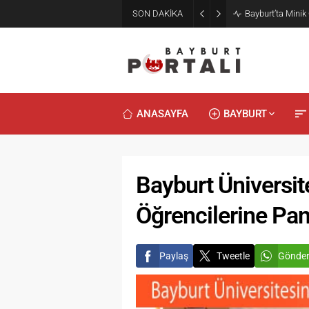
SON DAKİKA
Bayburt’ta Minik
ANASAYFA
BAYBURT
Bayburt Üniversi
Öğrencilerine Pan
Paylaş
Tweetle
Gönde