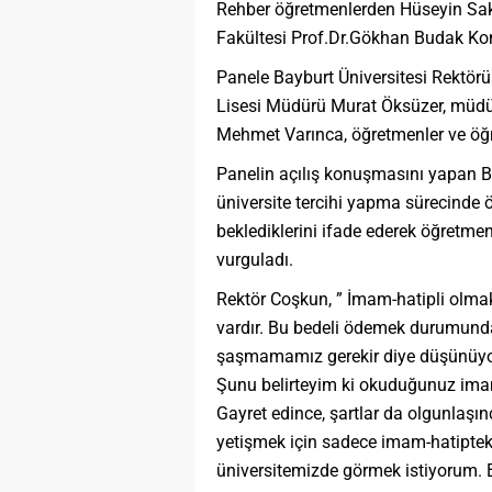
Rehber öğretmenlerden Hüseyin Saka’
Fakültesi Prof.Dr.Gökhan Budak Kon
Panele Bayburt Üniversitesi Rektör
Lisesi Müdürü Murat Öksüzer, müdü
Mehmet Varınca, öğretmenler ve öğre
Panelin açılış konuşmasını yapan B
üniversite tercihi yapma sürecinde 
beklediklerini ifade ederek öğretme
vurguladı.
Rektör Coşkun, ” İmam-hatipli olmak 
vardır. Bu bedeli ödemek durumun
şaşmamamız gerekir diye düşünüyoru
Şunu belirteyim ki okuduğunuz imam
Gayret edince, şartlar da olgunlaş
yetişmek için sadece imam-hatipteki
üniversitemizde görmek istiyorum. B