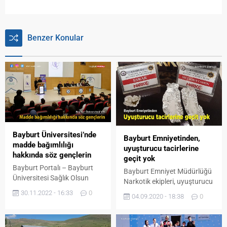
Benzer Konular
Bayburt Üniversitesi’nde
Bayburt Emniyetinden,
madde bağımlılığı
uyuşturucu tacirlerine
hakkında söz gençlerin
geçit yok
Bayburt Portalı – Bayburt
Bayburt Emniyet Müdürlüğü
Üniversitesi Sağlık Olsun
Narkotik ekipleri, uyuşturucu
Öğrenci Topluluğu ile Sağlık
ve uyarıcı madde tacirlerine
30.11.2022 - 16:33
0
04.09.2020 - 18:38
0
Hizmetleri Meslek
geçit vermiyor. Bayburt’a
Yüksekokulunun birlikte
uyuşturucu madde
düzenledikleri ‘Söz
getireceği tespit edilen N.Ş.,