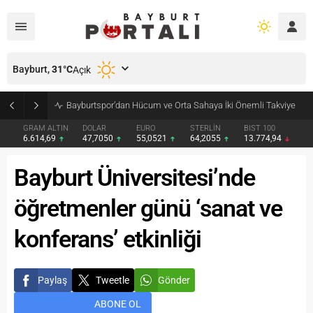
Bayburt,
31
°C
Açık
Bayburt’ta Minik Öğrencilere Jandarma Mesleği Tanıtıldı
GRAM ALTIN
DOLAR
EURO
STERLİN
BIST 100
6.614,69
47,7050
55,0521
64,2055
13.774,94
Bayburt Üniversitesi’nde
öğretmenler günü ‘sanat ve
konferans’ etkinliği
Paylaş
Tweetle
Gönder
ABONE OL