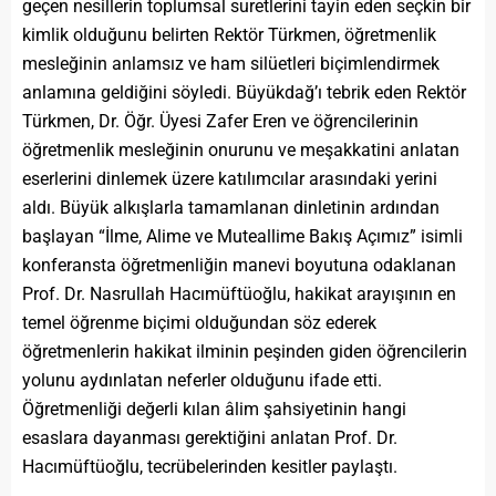
geçen nesillerin toplumsal suretlerini tayin eden seçkin bir
kimlik olduğunu belirten Rektör Türkmen, öğretmenlik
mesleğinin anlamsız ve ham silüetleri biçimlendirmek
anlamına geldiğini söyledi. Büyükdağ’ı tebrik eden Rektör
Türkmen, Dr. Öğr. Üyesi Zafer Eren ve öğrencilerinin
öğretmenlik mesleğinin onurunu ve meşakkatini anlatan
eserlerini dinlemek üzere katılımcılar arasındaki yerini
aldı. Büyük alkışlarla tamamlanan dinletinin ardından
başlayan “İlme, Alime ve Muteallime Bakış Açımız” isimli
konferansta öğretmenliğin manevi boyutuna odaklanan
Prof. Dr. Nasrullah Hacımüftüoğlu, hakikat arayışının en
temel öğrenme biçimi olduğundan söz ederek
öğretmenlerin hakikat ilminin peşinden giden öğrencilerin
yolunu aydınlatan neferler olduğunu ifade etti.
Öğretmenliği değerli kılan âlim şahsiyetinin hangi
esaslara dayanması gerektiğini anlatan Prof. Dr.
Hacımüftüoğlu, tecrübelerinden kesitler paylaştı.