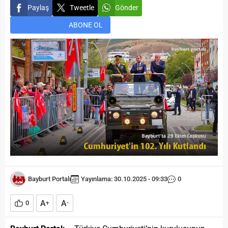
Paylaş
Tweetle
Gönder
ABONE OL
Bayburt Portalı
Yayınlama: 30.10.2025 - 09:33
0
A
A
0
+
-