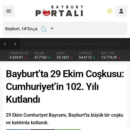
Bayburt,
14
°C
Açık
Bayburt’ta Minik Öğrencilere Jandarma Mesleği Tanıtıldı
GRAM ALTIN
DOLAR
EURO
STERLİN
BIST 100
6.659,91
47,7162
55,1827
64,4172
13.779,39
Bayburt’ta 29 Ekim Coşkusu:
Cumhuriyet’in 102. Yılı
Kutlandı
29 Ekim Cumhuriyet Bayramı, Bayburt’ta büyük bir coşku
ve katılımla kutlandı.