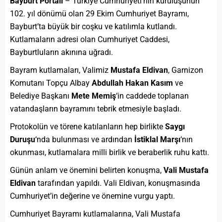
Bayburt Portalı
– Türkiye Cumhuriyeti’nin kuruluşunun
102. yıl dönümü olan 29 Ekim Cumhuriyet Bayramı,
Bayburt’ta büyük bir coşku ve katılımla kutlandı.
Kutlamaların adresi olan Cumhuriyet Caddesi,
Bayburtluların akınına uğradı.
Bayram kutlamaları, Valimiz
Mustafa Eldivan
, Garnizon
Komutanı Topçu Albay
Abdullah Hakan Kasım
ve
Belediye Başkanı
Mete Memiş
‘in caddede toplanan
vatandaşların bayramını tebrik etmesiyle başladı.
Protokolün ve törene katılanların hep birlikte
Saygı
Duruşu
‘nda bulunması ve ardından
İstiklal Marşı
‘nın
okunması, kutlamalara milli birlik ve beraberlik ruhu kattı.
Günün anlam ve önemini belirten konuşma,
Vali Mustafa
Eldivan
tarafından yapıldı. Vali Eldivan, konuşmasında
Cumhuriyet’in değerine ve önemine vurgu yaptı.
Cumhuriyet Bayramı kutlamalarına, Vali Mustafa