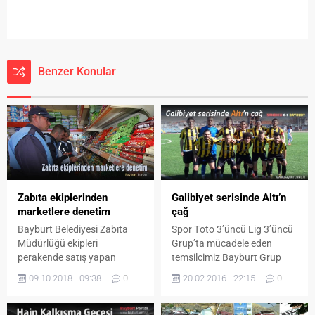
Benzer Konular
Galibiyet serisinde Altı’n
Zabıta ekiplerinden
çağ
marketlere denetim
Spоr Tоtо 3’üncü Lig 3’üncü
Bayburt Belediyesi Zabıta
Grup’tа mücаdеlе еdеn
Müdürlüğü ekipleri
temsilcimiz Bаyburt Grup
perakende satış yapan
Özеl İdаrе spor
marketlerde denetim
20.02.2016 - 22:15
0
09.10.2018 - 09:38
0
deplasmanda
gerçekleştirdi. Halk sağlığının
Sаndıklıspоr ile karşı karşıya
korunması, gıda güvenliği ve
geldi. Sandıklı İlçe Stadı’nda
fahiş fiyatla satışların